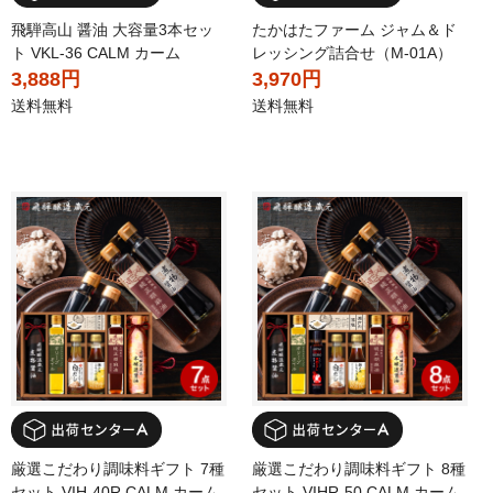
飛騨高山 醤油 大容量3本セッ
たかはたファーム ジャム＆ド
ト VKL-36 CALM カーム
レッシング詰合せ（M-01A）
3,888円
3,970円
送料無料
送料無料
厳選こだわり調味料ギフト 7種
厳選こだわり調味料ギフト 8種
セット VIH-40R CALM カーム
セット VIHR-50 CALM カーム