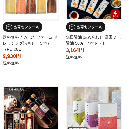
送料無料 たかはたファーム ド
鎌田醤油 詰め合わせ 鎌田 だし
レッシング詰合せ（５本）
醤油 500ml 4本セット
（FD-05E）
3,164円
2,930円
送料無料
送料無料