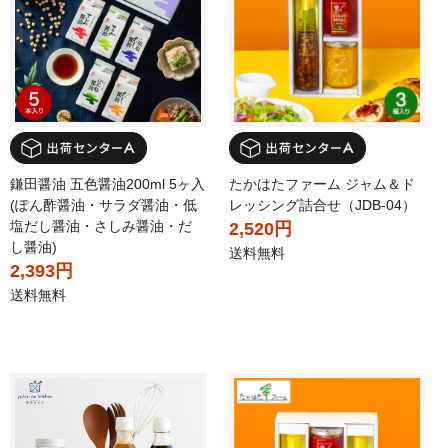
鎌田醤油 五色醤油200ml 5ヶ入
たかはたファーム ジャム＆ド
(ぽん酢醤油・サラダ醤油・低
レッシング詰合せ（JDB-04）
塩だし醤油・さしみ醤油・だ
2,520円
し醤油)
送料無料
2,393円
送料無料