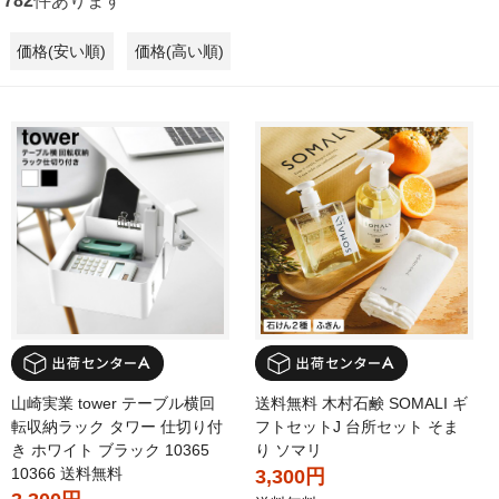
782
件あります
価格(安い順)
価格(高い順)
山崎実業 tower テーブル横回
送料無料 木村石鹸 SOMALI ギ
転収納ラック タワー 仕切り付
フトセットJ 台所セット そま
き ホワイト ブラック 10365
り ソマリ
10366 送料無料
3,300円