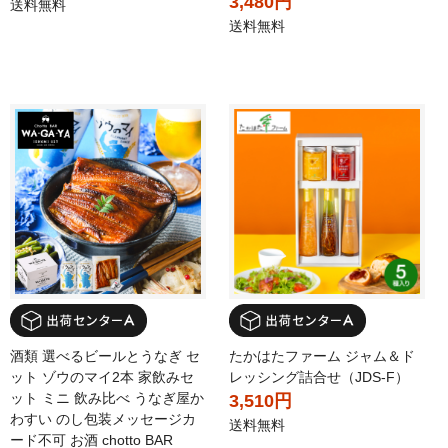
3,480円
送料無料
送料無料
酒類 選べるビールとうなぎ セ
たかはたファーム ジャム＆ド
ット ゾウのマイ2本 家飲みセ
レッシング詰合せ（JDS-F）
ット ミニ 飲み比べ うなぎ屋か
3,510円
わすい のし包装メッセージカ
送料無料
ード不可 お酒 chotto BAR