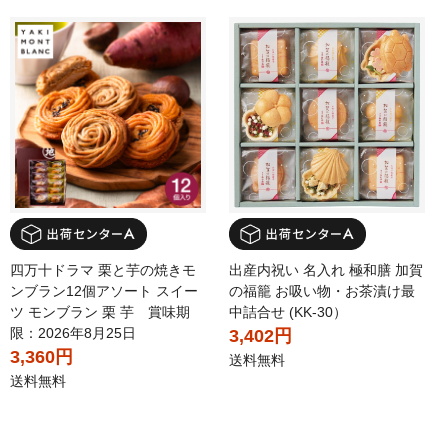
四万十ドラマ 栗と芋の焼きモ
出産内祝い 名入れ 極和膳 加賀
ンブラン12個アソート スイー
の福籠 お吸い物・お茶漬け最
ツ モンブラン 栗 芋 賞味期
中詰合せ (KK-30）
限：2026年8月25日
3,402円
3,360円
送料無料
送料無料