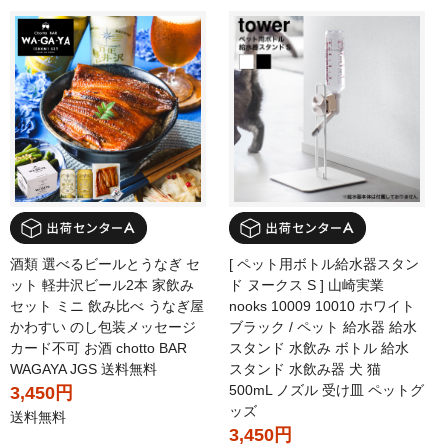
酒類 選べるビールとうなぎ セ
[ ペット用ボトル給水器スタン
ット 軽井沢ビール2本 家飲み
ド ヌークス S ] 山崎実業
セット ミニ 飲み比べ うなぎ屋
nooks 10009 10010 ホワイト
かわすい のし包装メッセージ
ブラック / ペット 給水器 給水
カード不可 お酒 chotto BAR
スタンド 水飲み ボトル 給水
WAGAYA JGS 送料無料
スタンド 水飲み器 犬 猫
500mL ノズル 受け皿 ペットグ
3,450円
ッズ
送料無料
3,450円