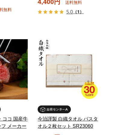
4,400円
送料無料
料無料
5.0
（1）
・ココ 国産牛
今治謹製 白織タオル バスタ
フ メーカー
オル２枚セット SR23060