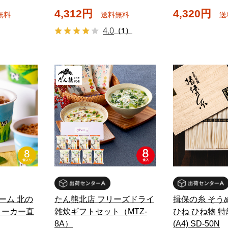
4,312円
4,320円
無料
送料無料
送
4.0
（1）
ーム 北の
たん熊北店 フリーズドライ
揖保の糸 そう
メーカー直
雑炊ギフトセット（MTZ-
ひね ひね物 特級
8A）
(A4) SD-50N