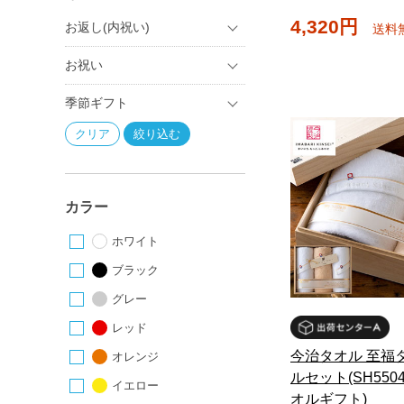
4,320円
お返し(内祝い)
送料
お祝い
季節ギフト
カラー
ホワイト
ブラック
グレー
レッド
今治タオル 至福
オレンジ
ルセット(SH5504
イエロー
オルギフト)