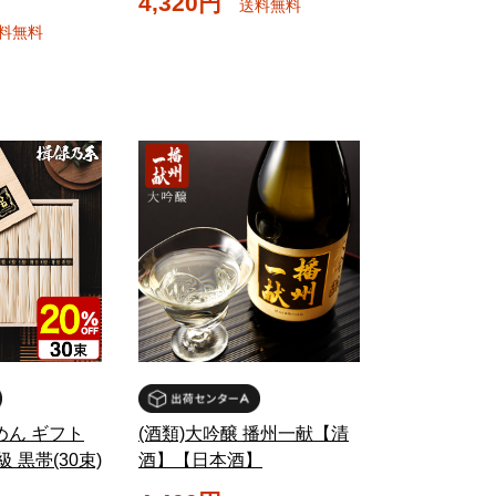
4,320円
送料無料
料無料
めん ギフト
(酒類)大吟醸 播州一献【清
 黒帯(30束)
酒】【日本酒】