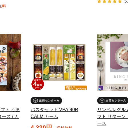
5
無料
フト うま
パスタセット VPA-40R
リンベル グル
ース / カ
CALM カーム
フト サターン（
ース
4,320円
送料無料