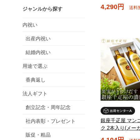
4,290円
送料
ジャンルから探す
内祝い
出産内祝い
結婚内祝い
用途で選ぶ
香典返し
法人ギフト
創立記念・周年記念
銀座千疋屋 マン
社内表彰・プレゼント
ク 2本入り(メー
販促・粗品
4,104円