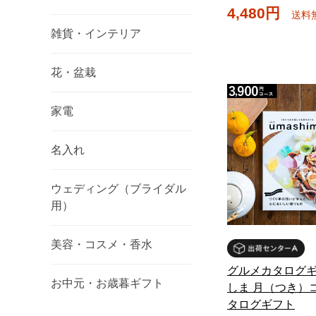
4,480円
送料
雑貨・インテリア
花・盆栽
家電
名入れ
ウェディング（ブライダル
用）
美容・コスメ・香水
グルメカタログギ
お中元・お歳暮ギフト
しま 月（つき）コ
タログギフト