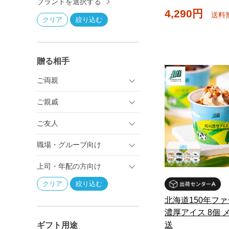
ブランドを選択する
4,290円
送料
贈る相手
ご両親
ご親戚
ご友人
職場・グループ向け
上司・年配の方向け
北海道150年ファ
濃厚アイス 8個 
送
ギフト用途