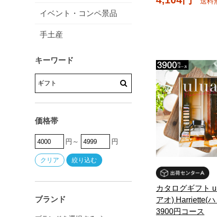
送料
イベント・コンペ景品
手土産
キーワード
価格帯
円～
円
カタログギフト ul
ブランド
アオ) Harriette
3900円コース