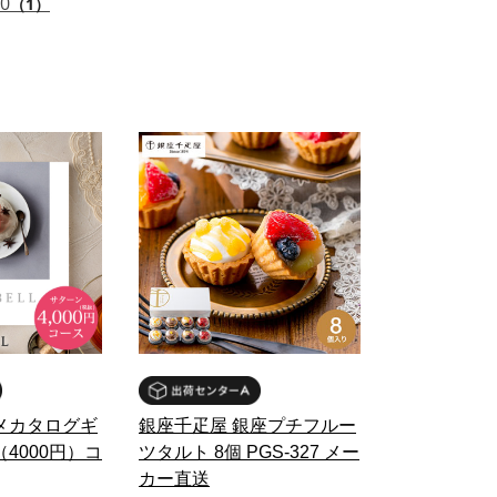
.0
（1）
メカタログギ
銀座千疋屋 銀座プチフルー
4000円）コ
ツタルト 8個 PGS-327 メー
カー直送