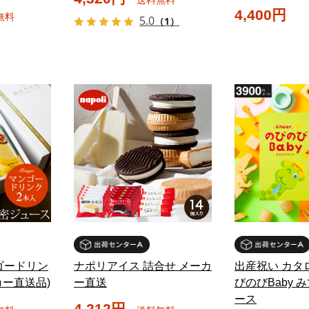
4,400円
無料
5.0
（1）
ゴードリン
ナポリアイス 詰合せ メーカ
出産祝い カタ
カー直送品)
ー直送
びのびBaby 
ース
4,212円