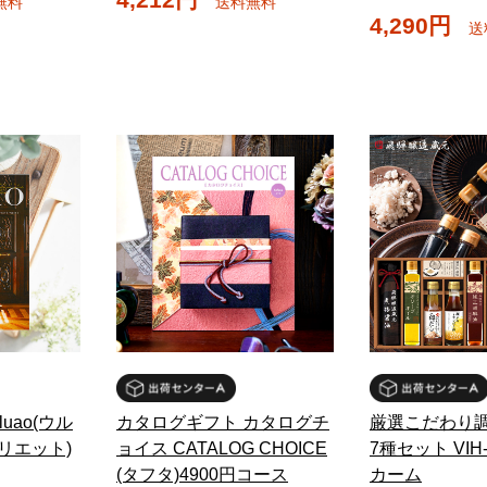
無料
送料無料
4,290円
送
uao(ウル
カタログギフト カタログチ
厳選こだわり
(ハリエット)
ョイス CATALOG CHOICE
7種セット VIH-
(タフタ)4900円コース
カーム