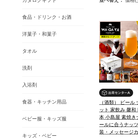
カタログギフト
並べ替え：
価格(
食品・ドリンク・お酒
洋菓子・和菓子
タオル
洗剤
入浴剤
食器・キッチン用品
（酒類） ビール 
ット 家飲み 馨和 K
本 小島屋 素焼き
ベビー服・キッズ服
ールに合うナッツ
装・メッセージ
キッズ・ベビー