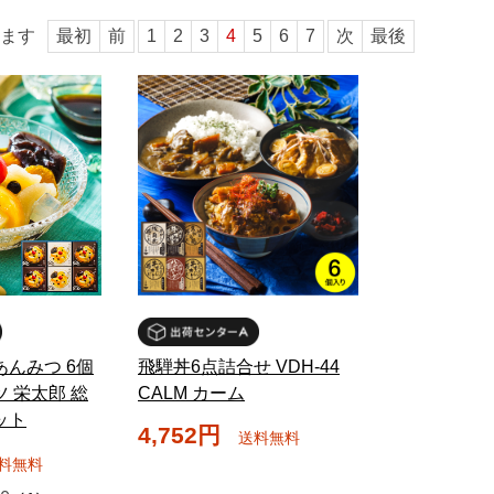
ます
最初
前
1
2
3
4
5
6
7
次
最後
あんみつ 6個
飛騨丼6点詰合せ VDH-44
 栄太郎 総
CALM カーム
ット
4,752円
送料無料
料無料