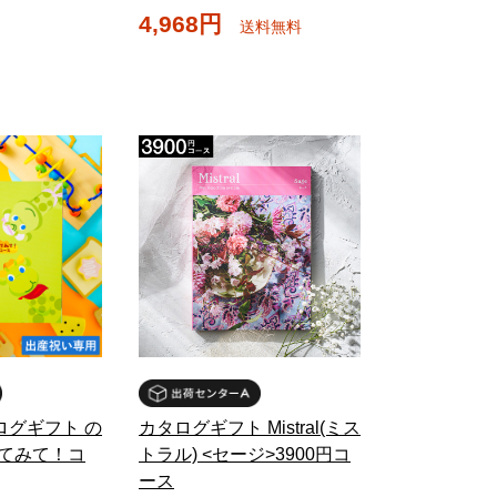
4,968円
送料無料
ログギフト の
カタログギフト Mistral(ミス
みてみて！コ
トラル) <セージ>3900円コ
ース