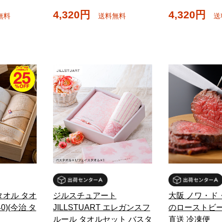
4,320円
4,320円
無料
送料無料
送
タオル タオ
ジルスチュアート
大阪 ノワ・ド
0)(今治 タ
JILLSTUART エレガンスフ
のローストビー
ルール タオルセット バスタ
直送 冷凍便