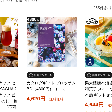
安い順)
価格(高い順)
255
件あり
ナッツ セ
カタログギフト ブロッサム
榮太樓總本鋪 
AGUA 2
BD（4300円）コース
和菓子 スイーツ
ナッツ ビ
本舗 ギフトセ
4,620円
送料無料
 のし・包
4,644円
送
カード不可