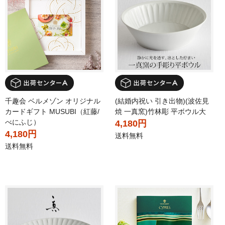
千趣会 ベルメゾン オリジナル
(結婚内祝い 引き出物)(波佐見
カードギフト MUSUBI（紅藤/
焼 一真窯)竹林彫 平ボウル大
べにふじ）
4,180円
4,180円
送料無料
送料無料