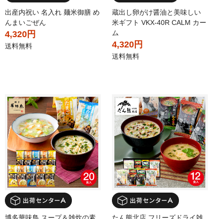
出産内祝い 名入れ 麺米御膳 め
蔵出し卵がけ醤油と美味しい
んまいごぜん
米ギフト VKX-40R CALM カー
ム
4,320円
4,320円
送料無料
送料無料
博多華味鳥 スープ＆雑炊の素
たん熊北店 フリーズドライ雑