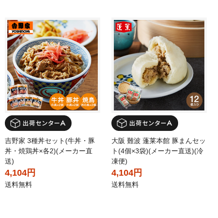
吉野家 3種丼セット(牛丼・豚
大阪 難波 蓬莱本館 豚まんセッ
丼・焼鶏丼×各2)(メーカー直
ト(4個×3袋)(メーカー直送)(冷
送)
凍便)
4,104円
4,104円
送料無料
送料無料