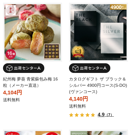
紀州梅 夢葵 青紫蘇包み梅 16
カタログギフト ザ ブラック＆
粒（メーカー直送）
シルバー 4900円コース(S-DO)
(ヴァンコース)
4,104円
4,140円
送料無料
送料無料
4.9
（7）