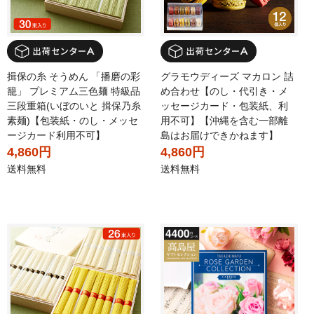
揖保の糸 そうめん 「播磨の彩
グラモウディーズ マカロン 詰
籠」 プレミアム三色麺 特級品
め合わせ【のし・代引き・メ
三段重箱(いぼのいと 揖保乃糸
ッセージカード・包装紙、利
素麺)【包装紙・のし・メッセ
用不可】【沖縄を含む一部離
ージカード利用不可】
島はお届けできかねます】
4,860円
4,860円
送料無料
送料無料