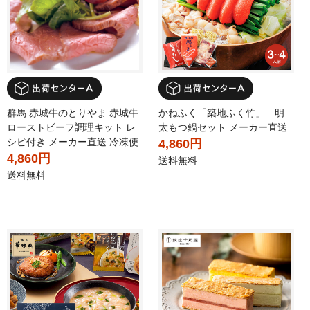
群馬 赤城牛のとりやま 赤城牛
かねふく「築地ふく竹」 明
ローストビーフ調理キット レ
太もつ鍋セット メーカー直送
シピ付き メーカー直送 冷凍便
4,860円
4,860円
送料無料
送料無料