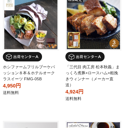
ホシファームフリルブーケパ
「三代目 肉工房 松本秋義」ま
ッション８本＆ホテルオーク
っくろ煮豚×ロースハム×粗挽
ラスイーツ FMG-05B
きウィンナー（メーカー直
送）
4,950円
4,924円
送料無料
送料無料