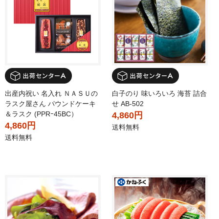
出産内祝い 名入れ ＮＡＳＵの
白子のり 味いろいろ 海苔 詰合
ラスク屋さん パウンドケーキ
せ AB-502
＆ラスク (PPRｰ45BC）
4,860円
4,860円
送料無料
送料無料