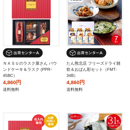
ＮＡＳＵのラスク屋さん パウ
たん熊北店 フリーズドライ雑
ンドケーキ＆ラスク (PPRｰ
炊＆おばん彩セット（FMT-
45BC）
34B）
4,860円
4,860円
送料無料
送料無料