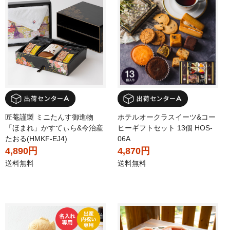
匠菴謹製 ミニたんす御進物
ホテルオークラスイーツ&コー
「ほまれ」かすてぃら&今治産
ヒーギフトセット 13個 HOS-
たおる(HMKF-EJ4)
06A
4,890円
4,870円
送料無料
送料無料