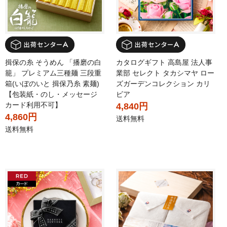
揖保の糸 そうめん 「播磨の白
カタログギフト 高島屋 法人事
籠」 プレミアム三種麺 三段重
業部 セレクト タカシマヤ ロー
箱(いぼのいと 揖保乃糸 素麺)
ズガーデンコレクション カリ
【包装紙・のし・メッセージ
ビア
カード利用不可】
4,840円
4,860円
送料無料
送料無料