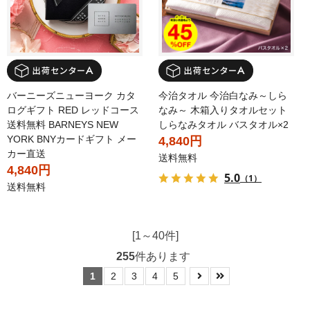
バーニーズニューヨーク カタ
今治タオル 今治白なみ～しら
ログギフト RED レッドコース
なみ～ 木箱入りタオルセット
送料無料 BARNEYS NEW
しらなみタオル バスタオル×2
YORK BNYカードギフト メー
4,840円
カー直送
送料無料
4,840円
5.0
（1）
送料無料
[1～40件]
255
件あります
1
2
3
4
5