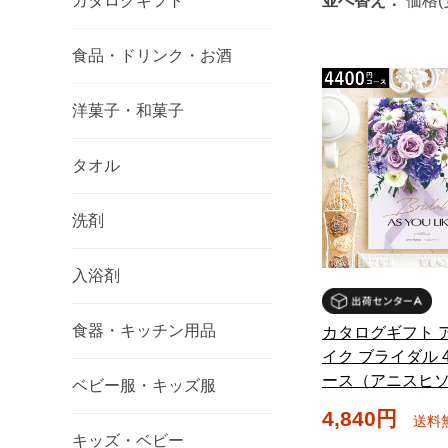
カタログギフト
並べ替え：
価格(
食品・ドリンク・お酒
洋菓子・和菓子
タオル
洗剤
入浴剤
食器・キッチン用品
カタログギフト 
イク ブライダル 4
ース（アニスヒ
ベビー服・キッズ服
4,840円
送料
キッズ・ベビー