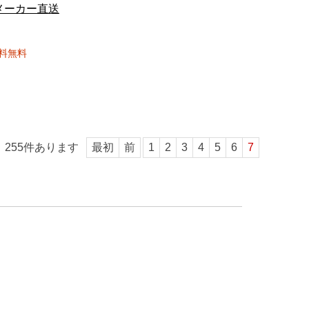
メーカー直送
料無料
255
件あります
最初
前
1
2
3
4
5
6
7