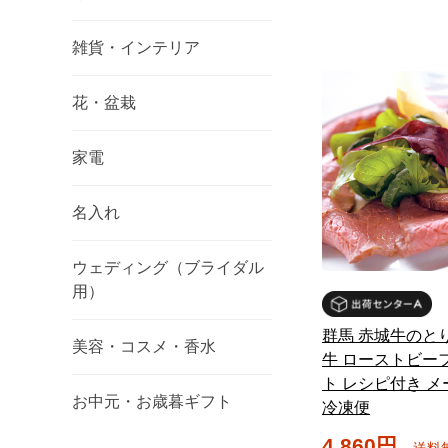
雑貨・インテリア
花・盆栽
家電
名入れ
ウェディング（ブライダル
用）
群馬 赤城牛のと
美容・コスメ・香水
牛 ローストビー
ト レシピ付き 
お中元・お歳暮ギフト
冷凍便
4,860円
送料