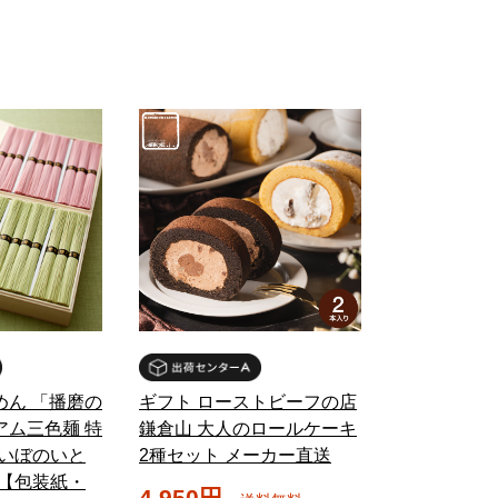
めん 「播磨の
ギフト ローストビーフの店
アム三色麺 特
鎌倉山 大人のロールケーキ
(いぼのいと
2種セット メーカー直送
)【包装紙・
4,950円