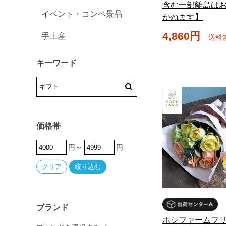
含む一部離島は
イベント・コンペ景品
かねます】
4,860円
手土産
送料
キーワード
価格帯
円～
円
ブランド
ホシファームフ