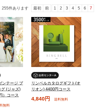
255
件あります
最初
前
1
2
3
4
5
6
7
ゼンテージ ブ
リンベルカタログギフト(オ
グ (ジャズ)
リオン) 4400円コース
300円）コース
4,840円
送料無料
料無料