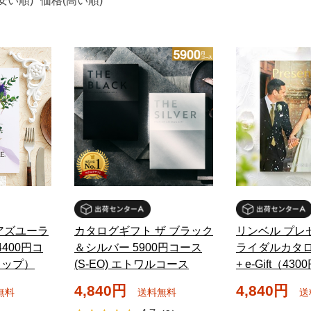
安い順)
価格(高い順)
アズユーラ
カタログギフト ザ ブラック
リンベル プレ
400円コ
＆シルバー 5900円コース
ライダルカタロ
ソップ）
(S-EO) エトワルコース
+ e-Gift（4
4,840円
4,840円
無料
送料無料
送