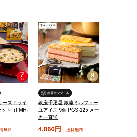
リーズドライ
銀座千疋屋 銀座ミルフィー
ット（FMH-
ユアイス 9個 PGS-125 メー
カー直送
4,860円
料無料
送料無料