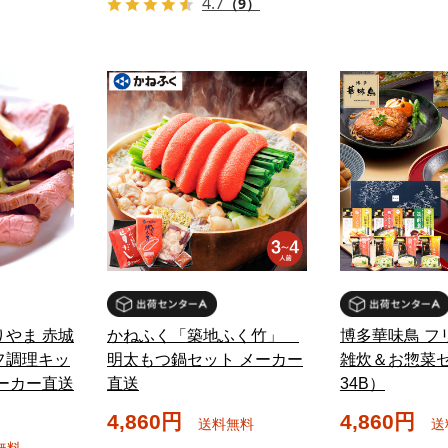
4.7
（9）
りやま 赤城
かねふく「築地ふく竹」
博多華味鳥 フ
フ調理キッ
明太もつ鍋セット メーカー
雑炊＆お惣菜セ
メーカー直送
直送
34B）
4,860円
4,860円
送料無料
送
無料