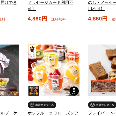
お届けでき
メッセージカード利用不
のし・メッセ
可】
用不可】
4,860円
4,860円
無料
送料無料
送
リルブーケ
ホシフルーツ フローズンフ
フレイバー ベ