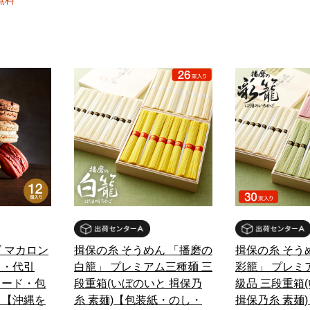
 マカロン
揖保の糸 そうめん 「播磨の
揖保の糸 そう
し・代引
白籠」 プレミアム三種麺 三
彩籠」 プレミ
カード・包
段重箱(いぼのいと 揖保乃
級品 三段重箱
】【沖縄を
糸 素麺)【包装紙・のし・
揖保乃糸 素麺