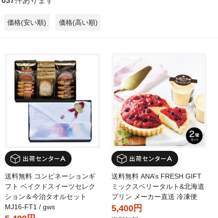
637
件あります
価格(安い順)
価格(高い順)
送料無料 コンビネーションギ
送料無料 ANA’s FRESH GIFT
フト ベイクドスイーツセレク
ミックスベリータルト&北海道
ション＆今治タオルセット
プリン メーカー直送 冷凍便
MJ16-FT1 / gws
5,400円