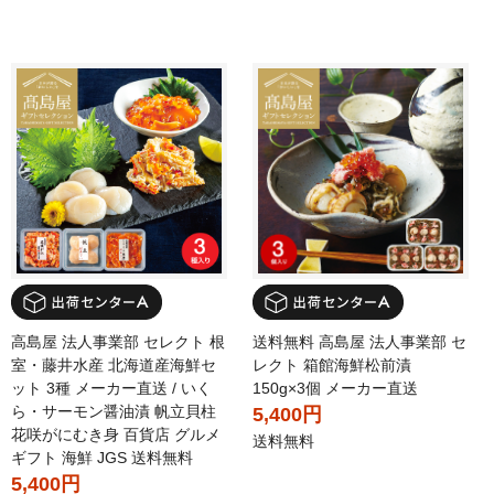
高島屋 法人事業部 セレクト 根
送料無料 高島屋 法人事業部 セ
室・藤井水産 北海道産海鮮セ
レクト 箱館海鮮松前漬
ット 3種 メーカー直送 / いく
150g×3個 メーカー直送
ら・サーモン醤油漬 帆立貝柱
5,400円
花咲がにむき身 百貨店 グルメ
送料無料
ギフト 海鮮 JGS 送料無料
5,400円