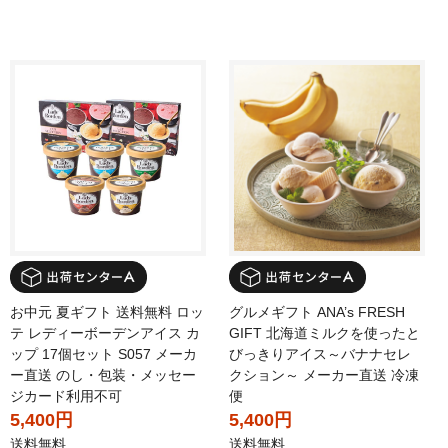
お中元 夏ギフト 送料無料 ロッ
グルメギフト ANA’s FRESH
テ レディーボーデンアイス カ
GIFT 北海道ミルクを使ったと
ップ 17個セット S057 メーカ
びっきりアイス～バナナセレ
ー直送 のし・包装・メッセー
クション～ メーカー直送 冷凍
ジカード利用不可
便
5,400円
5,400円
送料無料
送料無料