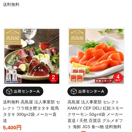
送料無料
送料無料 高島屋 法人事業部 セ
高島屋 法人事業部 セレクト
レクト ワラ焼き鰹タタキ 龍馬
KAMUY CEP DELI 紅鮭スモー
タタキ 300g×2袋 メーカー直
クサーモン 50g×4袋 メーカー
送
直送 / 天然 百貨店 グルメギフ
ト 海鮮 JGS 食べ物 送料無料
5,400円