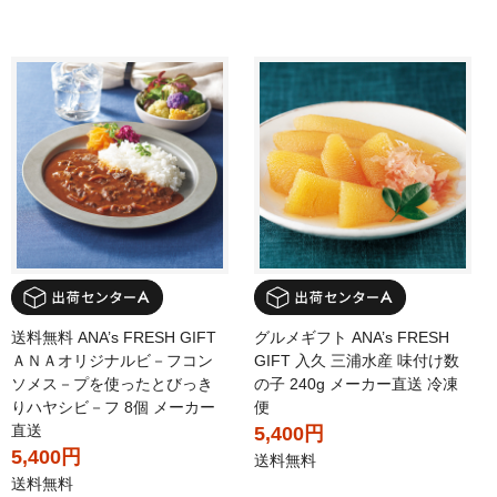
送料無料 ANA’s FRESH GIFT
グルメギフト ANA’s FRESH
ＡＮＡオリジナルビ－フコン
GIFT 入久 三浦水産 味付け数
ソメス－プを使ったとびっき
の子 240g メーカー直送 冷凍
りハヤシビ－フ 8個 メーカー
便
直送
5,400円
5,400円
送料無料
送料無料