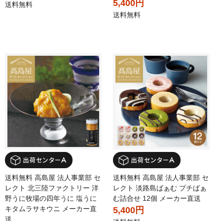
5,400円
送料無料
送料無料
送料無料 高島屋 法人事業部 セ
送料無料 高島屋 法人事業部 セ
レクト 北三陸ファクトリー 洋
レクト 淡路島ばぁむ プチばぁ
野うに牧場の四年うに 塩うに
む詰合せ 12個 メーカー直送
キタムラサキウニ メーカー直
5,400円
送