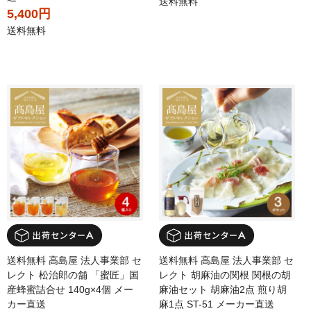
送料無料
5,400円
送料無料
送料無料 高島屋 法人事業部 セ
送料無料 高島屋 法人事業部 セ
レクト 松治郎の舗 「蜜匠」国
レクト 胡麻油の関根 関根の胡
産蜂蜜詰合せ 140g×4個 メー
麻油セット 胡麻油2点 煎り胡
カー直送
麻1点 ST-51 メーカー直送