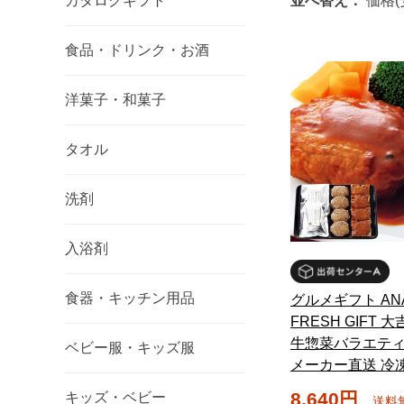
カタログギフト
並べ替え：
価格(
食品・ドリンク・お酒
洋菓子・和菓子
タオル
洗剤
入浴剤
食器・キッチン用品
グルメギフト ANA
FRESH GIFT 
牛惣菜バラエテ
ベビー服・キッズ服
メーカー直送 冷
8,640円
キッズ・ベビー
送料