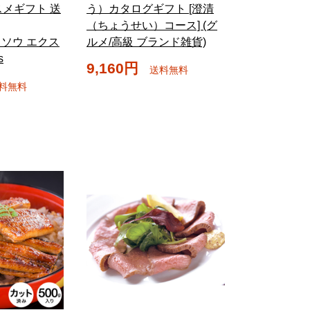
メギフト 送
う）カタログギフト [澄清
（ちょうせい）コース] (グ
E ソウ エクス
ルメ/高級 ブランド雑貨)
s
9,160円
送料無料
料無料