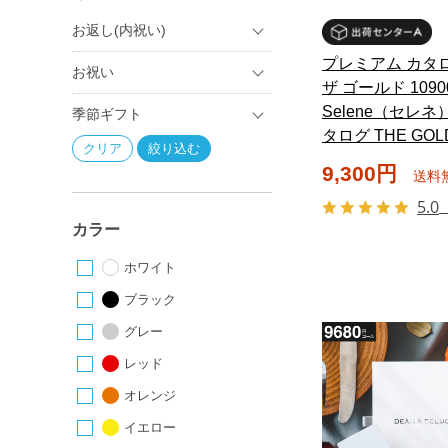
お返し(内祝い)
プレミアム カタ
お祝い
ザ ゴールド 109
Selene（セレネ
季節ギフト
タログ THE GOL
9,300円
送料
5.0
カラー
ホワイト
ブラック
グレー
レッド
オレンジ
イエロー