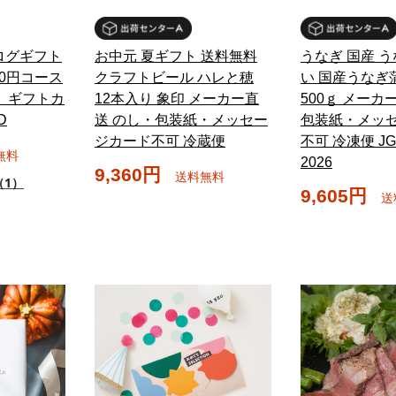
ログギフト
お中元 夏ギフト 送料無料
うなぎ 国産 
00円コース
クラフトビール ハレと穂
い 国産うなぎ
） ギフトカ
12本入り 象印 メーカー直
500ｇ メーカ
D
送 のし・包装紙・メッセー
包装紙・メッ
ジカード不可 冷蔵便
不可 冷凍便 J
無料
2026
9,360円
送料無料
（1）
9,605円
送