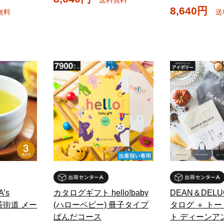
8,640円
無料
送
’s
カタログギフト hello!baby
DEAN＆DEL
銘茶街道 メー
(ハローベビー) 冊子タイプ
タログ ＋ ト
ぱんだコース
ト ディーンア