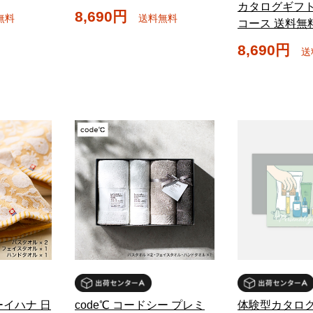
カタログギフト
8,690円
無料
送料無料
コース 送料無
8,690円
送
カラーイハナ 日
code℃ コードシー プレミ
体験型カタログ