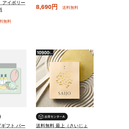
 アイボリー
8,690円
送料無料
料
料無料
ギフト パー
送料無料 最上（さいじょ