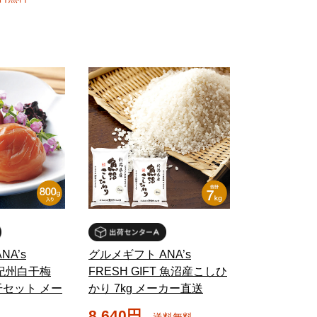
NA’s
グルメギフト ANA’s
T 紀州白干梅
FRESH GIFT 魚沼産こしひ
セット メー
かり 7kg メーカー直送
8,640円
送料無料