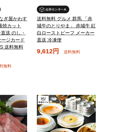
うなぎ屋かわす
送料無料 グルメ 群馬 「赤
蒲焼カット
城牛のとりやま」 赤城牛 紅
ー直送 のし・
白ローストビーフ メーカー
セージカード
直送 冷凍便
GS 送料無料
9,612円
送料無料
料無料