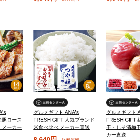
’s
グルメギフト ANA’s
グルメギフト A
 国産豚ロース
FRESH GIFT 人気ブランド
FRESH GIF
 メーカー
米食べ比べ メーカー直送
干・しそ漬梅干
カー直送
8,640円
送料無料