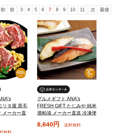
最初
前
3
4
5
6
7
8
9
10
11
次
最後
NA’s
グルメギフト ANA’s
T モリタ屋 黒毛
FRESH GIFT たじみや 純米
 メーカー直
酒粕漬 メーカー直送 冷凍便
8,640円
送料無料
料無料