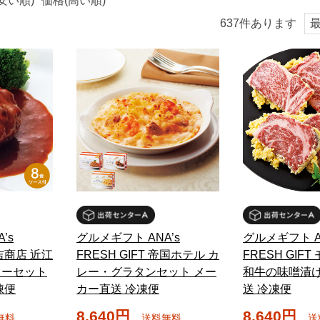
安い順)
価格(高い順)
637
件あります
’s
グルメギフト ANA’s
グルメギフト A
大吉商店 近江
FRESH GIFT 帝国ホテル カ
FRESH GIF
ィーセット
レー・グラタンセット メー
和牛の味噌漬け
凍便
カー直送 冷凍便
送 冷凍便
8,640円
8,640円
無料
送料無料
送