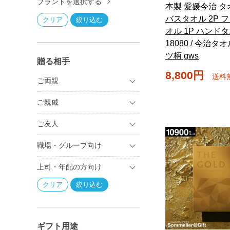
ブランドを選択する
本製 愛媛今治 
バスタオル 2P 
オル 1P ハンドタ
18080 / 今治タ
ツ柄 gws
贈る相手
8,800円
送料
ご両親
ご親戚
ご友人
職場・グループ向け
上司・年配の方向け
ギフト用途