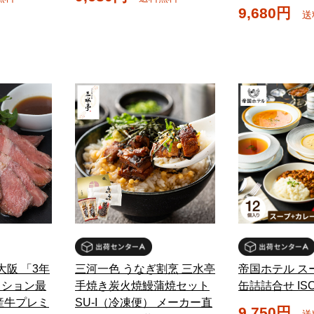
9,680円
送
大阪 「3年
三河一色 うなぎ割烹 三水亭
帝国ホテル ス
クション最
手焼き炭火焼鰻蒲焼セット
缶詰詰合せ ISC
産牛プレミ
SU-I（冷凍便） メーカー直
9,750円
送