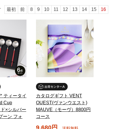
す
最初
前
8
9
10
11
12
13
14
15
16
ア ティータイ
カタログギフト VENT
d Cup
OUEST(ヴァンウエスト)
レッド×シルバー
MAUVE（モーヴ）8800円
スプーン フォ
コース
9,680円
送料無料