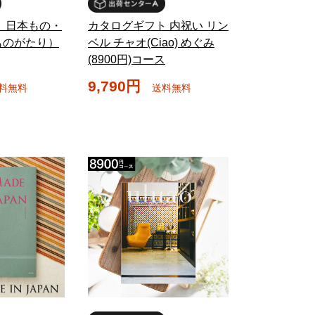
 日本もの・
カタログギフト 内祝い リン
ものがたり）
ベル チャオ(Ciao) めぐみ
(8900円)コース
9,790円
料無料
送料無料