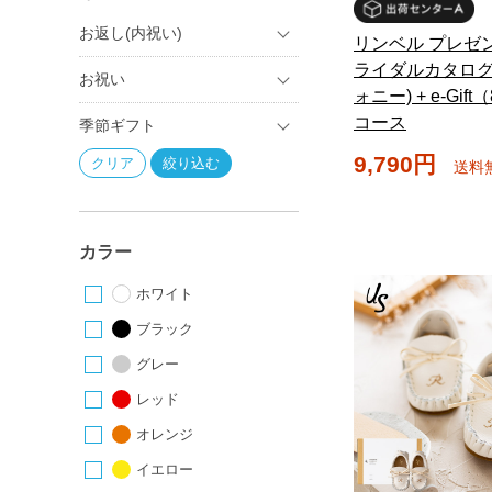
お返し(内祝い)
リンベル プレゼ
ライダルカタログ
お祝い
ォニー) + e-Gift
コース
季節ギフト
9,790円
送料
カラー
ホワイト
ブラック
グレー
レッド
オレンジ
イエロー