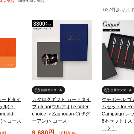
安い順)
価格(高い順)
637
件ありま
カードタイ
カタログギフト カードタイ
クチポール ゴ
ラル) e-
プ uluao(ウルアオ) e-order
ムセットfor Re
rigold-
choice ＜Zaghouan-C(ザグ
Campaign 
ド)＞コース
ーアン)＞コース
6本セット ( 
ーク ）
9,680円
無料
送料無料