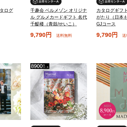
カタログ
千趣会 ベルメゾン オリジナ
カタログギフト
ル グルメカードギフト 名代
がたり（日本
千醍楼（青鼓/せいこ）
GJコース
9,790円
9,790円
送料無料
送