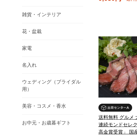
雑貨・インテリア
花・盆栽
家電
名入れ
ウェディング（ブライダル
用）
美容・コスメ・香水
送料無料 グルメ 
お中元・お歳暮ギフト
連続モンドセレ
高金賞受賞」 国