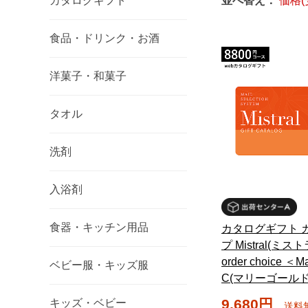
カタログギフト
並べ替え：
価格(
食品・ドリンク・お酒
洋菓子・和菓子
タオル
洗剤
入浴剤
食器・キッチン用品
カタログギフト 
プ Mistral(ミスト
order choice ＜Ma
ベビー服・キッズ服
C(マリーゴール
9,680円
キッズ・ベビー
送料