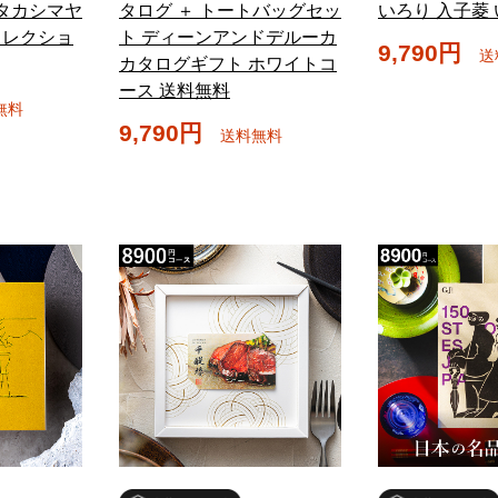
 タカシマヤ
タログ ＋ トートバッグセッ
いろり 入子菱
コレクショ
ト ディーンアンドデルーカ
9,790円
送
カタログギフト ホワイトコ
ース 送料無料
無料
9,790円
送料無料