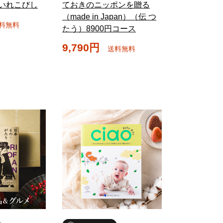
 いれこびし
ておきのニッポンを贈る
（made in Japan）（伝 つ
料無料
たう）8900円コース
9,790円
送料無料