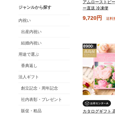
アムローストビー
ジャンルから探す
ー直送 冷凍便
9,720円
送料
内祝い
出産内祝い
結婚内祝い
用途で選ぶ
香典返し
法人ギフト
創立記念・周年記念
社内表彰・プレゼント
販促・粗品
カタログギフト 