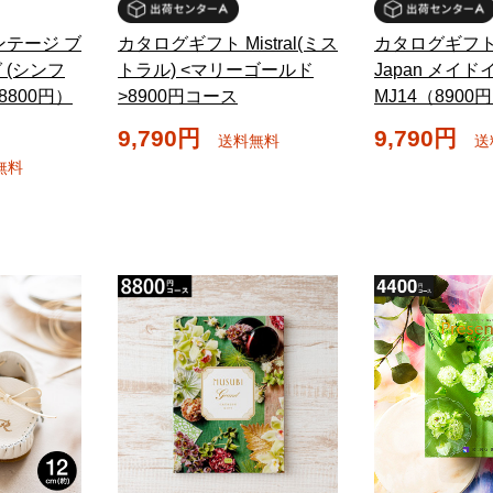
ンテージ ブ
カタログギフト Mistral(ミス
カタログギフト m
 (シンフ
トラル) <マリーゴールド
Japan メイ
（8800円）
>8900円コース
MJ14（890
9,790円
9,790円
送料無料
送
無料