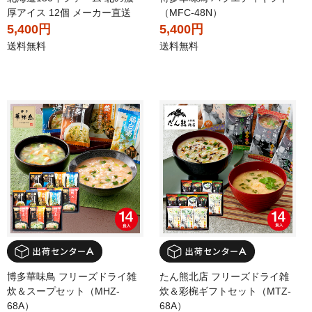
厚アイス 12個 メーカー直送
（MFC-48N）
5,400円
5,400円
送料無料
送料無料
博多華味鳥 フリーズドライ雑
たん熊北店 フリーズドライ雑
炊＆スープセット（MHZ-
炊＆彩椀ギフトセット（MTZ-
68A）
68A）