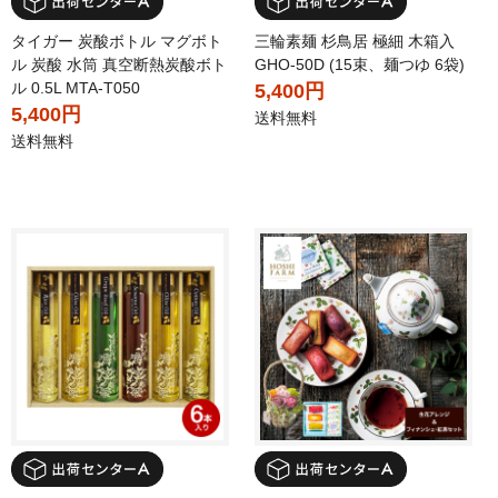
タイガー 炭酸ボトル マグボト
三輪素麺 杉鳥居 極細 木箱入
ル 炭酸 水筒 真空断熱炭酸ボト
GHO-50D (15束、麺つゆ 6袋)
ル 0.5L MTA-T050
5,400円
5,400円
送料無料
送料無料