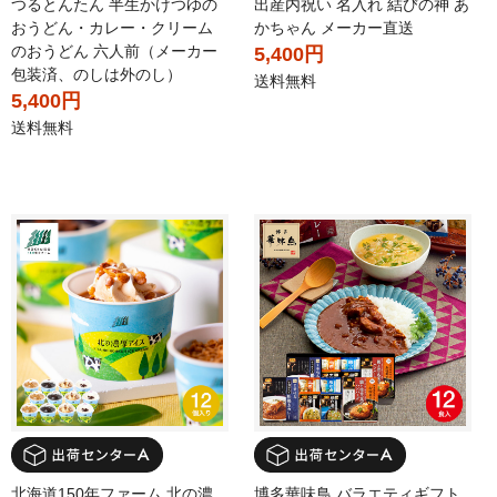
つるとんたん 半生かけつゆの
出産内祝い 名入れ 結びの神 あ
おうどん・カレー・クリーム
かちゃん メーカー直送
のおうどん 六人前（メーカー
5,400円
包装済、のしは外のし）
送料無料
5,400円
送料無料
北海道150年ファーム 北の濃
博多華味鳥 バラエティギフト