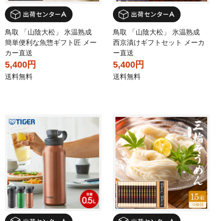
鳥取 「山陰大松」 氷温熟成
鳥取 「山陰大松」 氷温熟成
簡単便利な魚惣ギフト匠 メー
西京漬けギフトセット メーカ
カー直送
ー直送
5,400円
5,400円
送料無料
送料無料