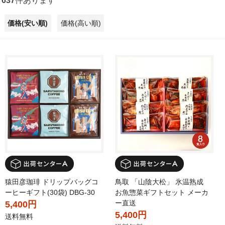
637
件あります
価格(安い順)
価格(高い順)
猿田彦珈琲 ドリップバッグコ
鳥取 「山陰大松」 氷温熟成
ーヒーギフト(30袋) DBG-30
お魚惣菜ギフトセット メーカ
ー直送
5,400円
5,400円
送料無料