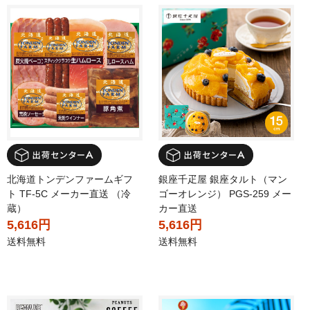
北海道トンデンファームギフ
銀座千疋屋 銀座タルト（マン
ト TF-5C メーカー直送 （冷
ゴーオレンジ） PGS-259 メー
蔵）
カー直送
5,616円
5,616円
送料無料
送料無料