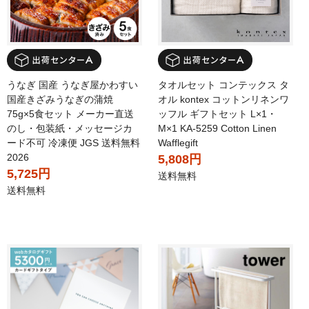
うなぎ 国産 うなぎ屋かわすい
タオルセット コンテックス タ
国産きざみうなぎの蒲焼
オル kontex コットンリネンワ
75g×5食セット メーカー直送
ッフル ギフトセット L×1・
のし・包装紙・メッセージカ
M×1 KA-5259 Cotton Linen
ード不可 冷凍便 JGS 送料無料
Wafflegift
2026
5,808円
5,725円
送料無料
送料無料