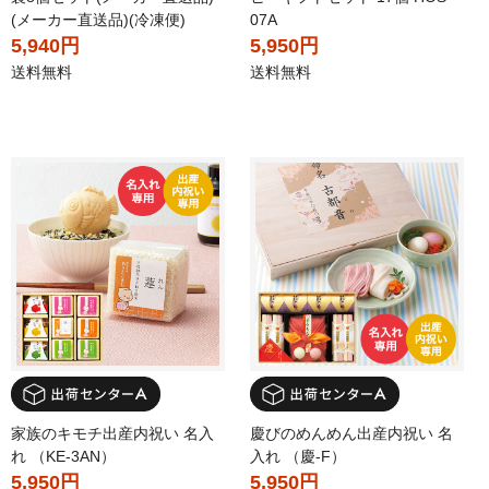
(メーカー直送品)(冷凍便)
07A
5,940円
5,950円
送料無料
送料無料
家族のキモチ出産内祝い 名入
慶びのめんめん出産内祝い 名
れ （KE-3AN）
入れ （慶-F）
5,950円
5,950円