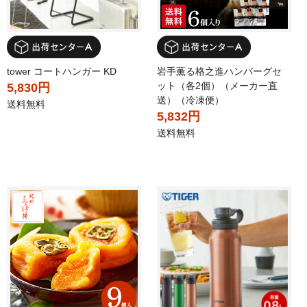
tower コートハンガー KD
岩手薫る格之進ハンバーグセ
ット（各2個）（メーカー直
5,830円
送）（冷凍便）
送料無料
5,832円
送料無料