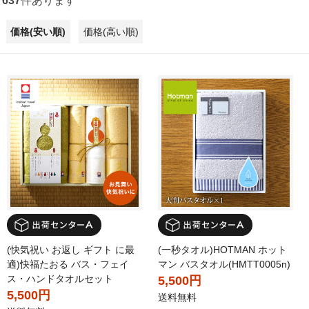
637
件あります
価格(安い順)
価格(高い順)
(快気祝い お返し ギフト に最
(一秒タオル)HOTMAN ホット
適)快福たおる バス・フェイ
マン バスタオル(HMTT0005n)
ス・ハンドタオルセット
5,500円
5,500円
送料無料