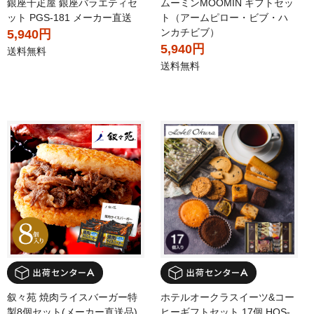
銀座千疋屋 銀座バラエティセ
ムーミンMOOMIN ギフトセッ
ット PGS-181 メーカー直送
ト（アームピロー・ビブ・ハ
ンカチビブ）
5,940円
5,940円
送料無料
送料無料
叙々苑 焼肉ライスバーガー特
ホテルオークラスイーツ&コー
製8個セット(メーカー直送品)
ヒーギフトセット 17個 HOS-