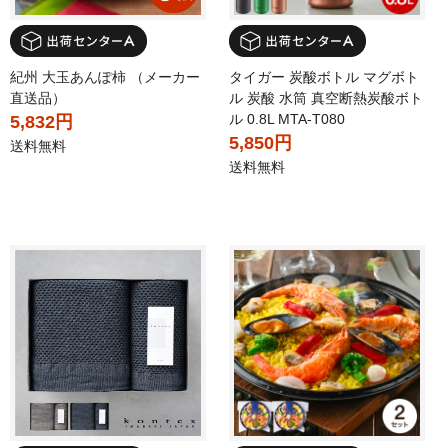
紀州 大玉あんぽ柿 （メーカー
タイガー 炭酸ボトル マグボト
直送品）
ル 炭酸 水筒 真空断熱炭酸ボト
ル 0.8L MTA-T080
5,832円
5,850円
送料無料
送料無料