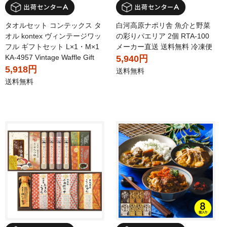
タオルセット コンテックス タ
白河高原ナポリ舎 魚介と野菜
オル kontex ヴィンテージワッ
の彩りパエリア 2個 RTA-100
フル ギフトセット L×1・M×1
メーカー直送 送料無料 冷凍便
KA-4957 Vintage Waffle Gift
5,940円
5,918円
送料無料
送料無料