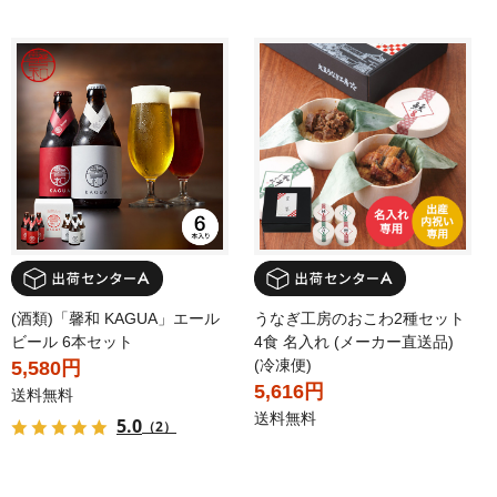
(酒類)「馨和 KAGUA」エール
うなぎ工房のおこわ2種セット
ビール 6本セット
4食 名入れ (メーカー直送品)
(冷凍便)
5,580円
5,616円
送料無料
送料無料
5.0
（2）