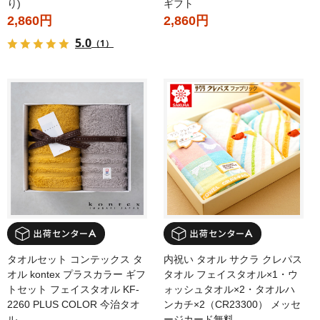
り)
ギフト
2,860円
2,860円
5.0
（1）
タオルセット コンテックス タ
内祝い タオル サクラ クレパス
オル kontex プラスカラー ギフ
タオル フェイスタオル×1・ウ
トセット フェイスタオル KF-
ォッシュタオル×2・タオルハ
2260 PLUS COLOR 今治タオ
ンカチ×2（CR23300） メッセ
ル
ージカード無料