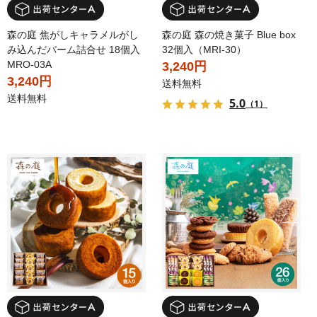
森の庭 焦がしキャラメルがし
森の庭 森の焼き菓子 Blue box
み込んだバーム詰合せ 18個入
32個入（MRI-30）
MRO-03A
3,240円
3,240円
送料無料
送料無料
5.0
（1）