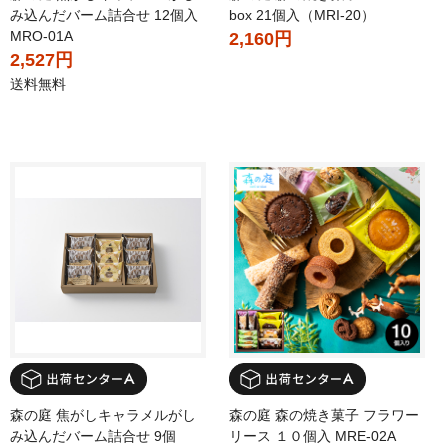
み込んだバーム詰合せ 12個入
box 21個入（MRI-20）
MRO-01A
2,160円
2,527円
送料無料
森の庭 焦がしキャラメルがし
森の庭 森の焼き菓子 フラワー
み込んだバーム詰合せ 9個
リース １０個入 MRE-02A