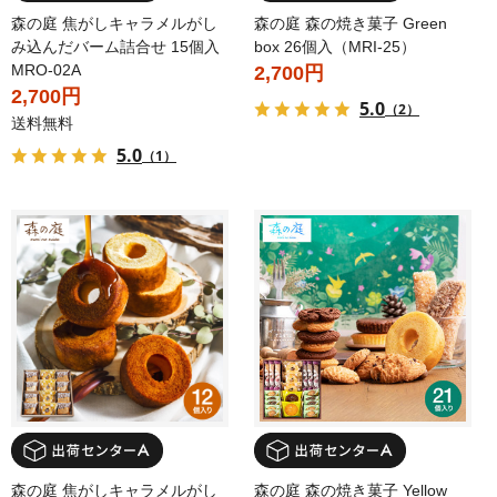
森の庭 焦がしキャラメルがし
森の庭 森の焼き菓子 Green
み込んだバーム詰合せ 15個入
box 26個入（MRI-25）
MRO-02A
2,700円
2,700円
5.0
（2）
送料無料
5.0
（1）
森の庭 焦がしキャラメルがし
森の庭 森の焼き菓子 Yellow