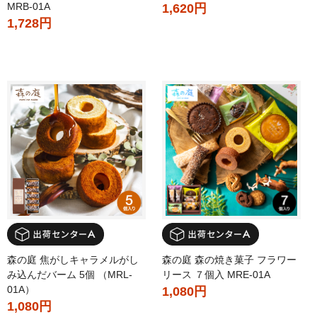
MRB-01A
1,620円
1,728円
森の庭 焦がしキャラメルがし
森の庭 森の焼き菓子 フラワー
み込んだバーム 5個 （MRL-
リース ７個入 MRE-01A
01A）
1,080円
1,080円