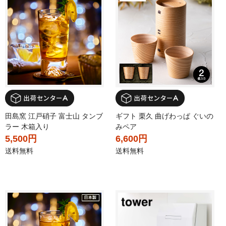
田島窯 江戸硝子 富士山 タンブ
ギフト 栗久 曲げわっぱ ぐいの
ラー 木箱入り
みペア
5,500円
6,600円
送料無料
送料無料