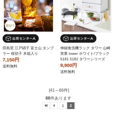
田島窯 江戸硝子 富士山 タンブ
伸縮食洗機ラック タワー 山崎
ラー 桜切子 木箱入り
実業 tower ホワイト/ブラック
5181 5182 タワーシリーズ
7,150円
9,900円
送料無料
送料無料
[41～66件]
66
件あります
1
2