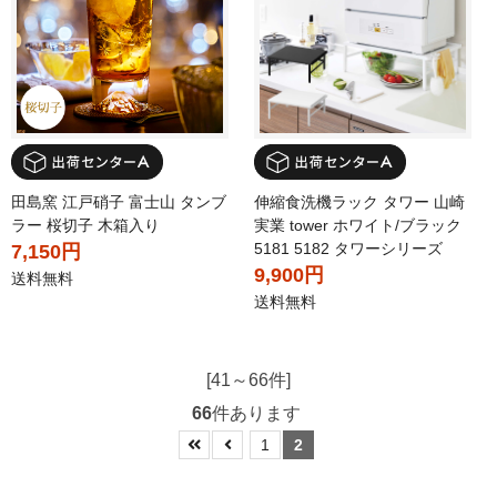
田島窯 江戸硝子 富士山 タンブ
伸縮食洗機ラック タワー 山崎
ラー 桜切子 木箱入り
実業 tower ホワイト/ブラック
5181 5182 タワーシリーズ
7,150円
9,900円
送料無料
送料無料
[41～66件]
66
件あります
1
2