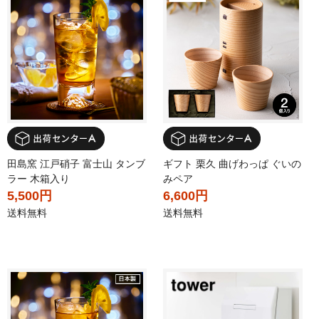
田島窯 江戸硝子 富士山 タンブ
ギフト 栗久 曲げわっぱ ぐいの
ラー 木箱入り
みペア
5,500円
6,600円
送料無料
送料無料