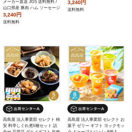
メーカー直送 JGS 送料無料 /
3,240円
山口県産 豚肉 ハム ソーセージ
送料無料
3,240円
送料無料
高島屋 法人事業部 セレクト 柿
高島屋 法人事業部 セレクト お
安 料亭しぐれ煮5種セット 詰
菓子 ゼリー ギフト ヨックモッ
合せ 百貨店 グルメギフト 牛肉
ク ドゥーブルジュレ 8個入