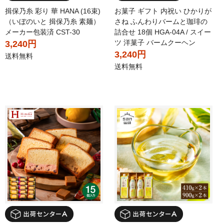
揖保乃糸 彩り 華 HANA (16束)
お菓子 ギフト 内祝い ひかりが
（いぼのいと 揖保乃糸 素麺）
さね ふんわりバームと珈琲の
メーカー包装済 CST-30
詰合せ 18個 HGA-04A / スイー
ツ 洋菓子 バームクーヘン
3,240円
3,240円
送料無料
送料無料