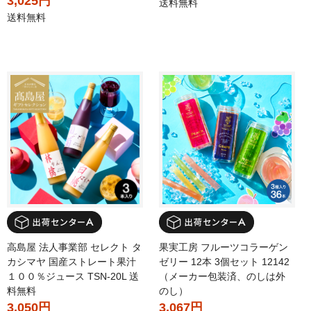
3,025円
送料無料
送料無料
高島屋 法人事業部 セレクト タ
果実工房 フルーツコラーゲン
カシマヤ 国産ストレート果汁
ゼリー 12本 3個セット 12142
１００％ジュース TSN-20L 送
（メーカー包装済、のしは外
料無料
のし）
3,050円
3,067円