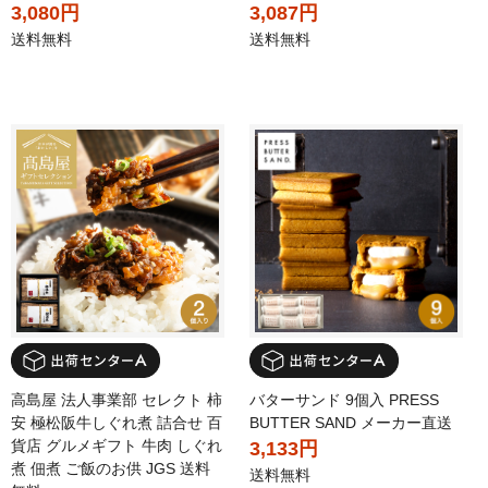
3,080円
3,087円
送料無料
送料無料
高島屋 法人事業部 セレクト 柿
バターサンド 9個入 PRESS
安 極松阪牛しぐれ煮 詰合せ 百
BUTTER SAND メーカー直送
貨店 グルメギフト 牛肉 しぐれ
3,133円
煮 佃煮 ご飯のお供 JGS 送料
送料無料