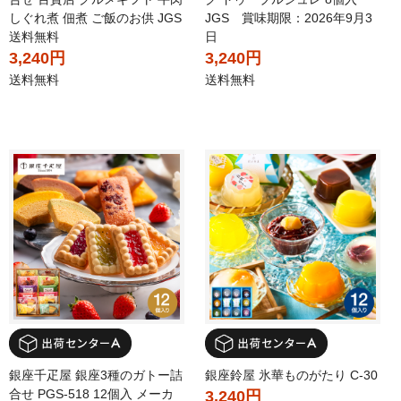
しぐれ煮 佃煮 ご飯のお供 JGS
JGS 賞味期限：2026年9月3
送料無料
日
3,240円
3,240円
送料無料
送料無料
銀座千疋屋 銀座3種のガトー詰
銀座鈴屋 氷華ものがたり C-30
合せ PGS-518 12個入 メーカ
3,240円