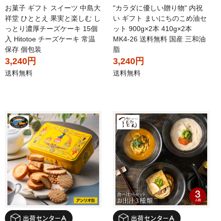
お菓子 ギフト スイーツ 中島大
"カラダに優しい贈り物" 内祝
祥堂 ひととえ 果実と楽しむ し
い ギフト まいにちのこめ油セ
っとり濃厚チーズケーキ 15個
ット 900g×2本 410g×2本
入 Hitotoe チーズケーキ 常温
MK4-26 送料無料 国産 三和油
保存 個包装
脂
3,240円
3,240円
送料無料
送料無料