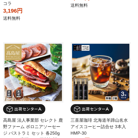
コラ
送料無料
3,196円
送料無料
高島屋 法人事業部 セレクト 鹿
三喜屋珈琲 北海道羊蹄山名水
野ファーム ボロニアソーセー
アイスコーヒー詰合せ 3本入
ジ パストラミ セット 各250g
HMP-30