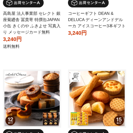
高島屋 法人事業部 セレクト 銀
コーヒーギフト DEAN &
座菊廼舎 冨貴寄 特撰缶JAPAN
DELUCA ディーンアンドデル
小缶 きくのや ふきよせ 写真入
ーカ アイスコーヒー3本ギフト
り メッセージカード無料
3,240円
3,240円
送料無料