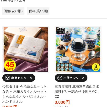
788
件あります
価格(安い順)
価格(高い順)
今治タオル 今治白なみ～しら
三喜屋珈琲 北海道羊蹄山名水
なみ～ 木箱入りタオルセット
珈琲ゼリー詰合せ 8個 MMC-
しらなみタオル バスタオル・
CZ
ハンドタオル
3,030円