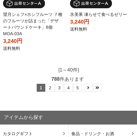
望月シェフ×ホシフルーツ ７種
氷美果 凍らせて食べるゼリー
のフルーツが詰まった「デザ
3,240円
ートパウンドケーキ」8個
送料無料
MOA-03A
3,240円
送料無料
[1～40件]
788
件あります
1
2
3
4
5
アイテムから探す
カタログギフト
食品・ドリンク・お酒