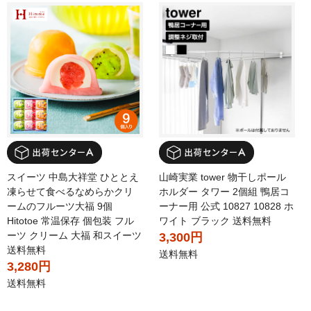
スイーツ 中島大祥堂 ひととえ
山崎実業 tower 物干しポール
凍らせて食べるなめらかクリ
ホルダー タワー 2個組 鴨居コ
ームのフルーツ大福 9個
ーナー用 公式 10827 10828 ホ
Hitotoe 常温保存 個包装 フル
ワイト ブラック 送料無料
ーツ クリーム 大福 和スイーツ
3,300円
送料無料
送料無料
3,280円
送料無料