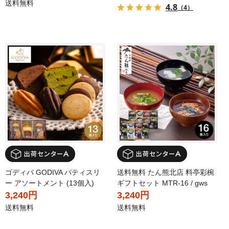
送料無料
4.8
（4）
ゴディバ GODIVA パティスリ
送料無料 たん熊北店 料亭彩椀
ー アソートメント (13個入)
ギフトセット MTR-16 / gws
3,240円
3,240円
送料無料
送料無料