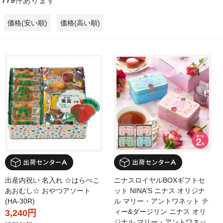
779
件あります
価格(安い順)
価格(高い順)
出産内祝い 名入れ ☆はらぺこ
ニナスロイヤルBOXギフトセ
あおむし☆ おやつアソート
ット NINA'S ニナス オリジナ
(HA-30R)
ル マリー・アントワネット テ
ィー&ダージリン ニナス オリ
3,240円
ジナル マリー・アントワネッ