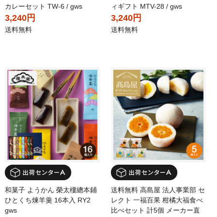
カレーセット TW-6 / gws
ィギフト MTV-28 / gws
3,240円
3,240円
送料無料
送料無料
和菓子 ようかん 榮太樓總本鋪
送料無料 高島屋 法人事業部 セ
ひとくち煉羊羹 16本入 RY2
レクト 一福百果 柑橘大福食べ
gws
比べセット 計5個 メーカー直