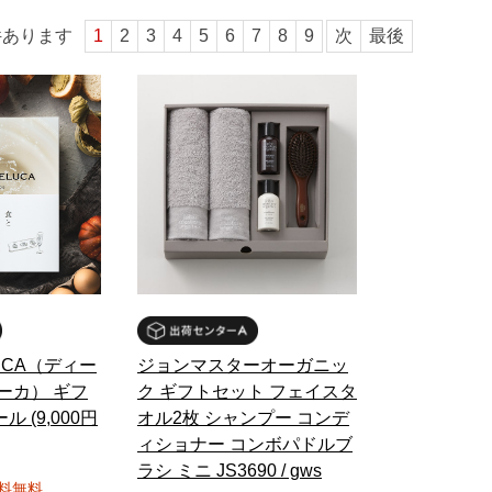
件あります
1
2
3
4
5
6
7
8
9
次
最後
LUCA（ディー
ジョンマスターオーガニッ
ーカ） ギフ
ク ギフトセット フェイスタ
 (9,000円
オル2枚 シャンプー コンデ
ィショナー コンボパドルブ
ラシ ミニ JS3690 / gws
料無料