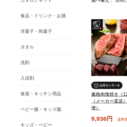
カタログギフト
並べ替え：
価格(
食品・ドリンク・お酒
洋菓子・和菓子
タオル
洗剤
入浴剤
食器・キッチン用品
薫格肉塊焼き（12
（メーカー直送
便）
ベビー服・キッズ服
9,936円
送料
キッズ・ベビー