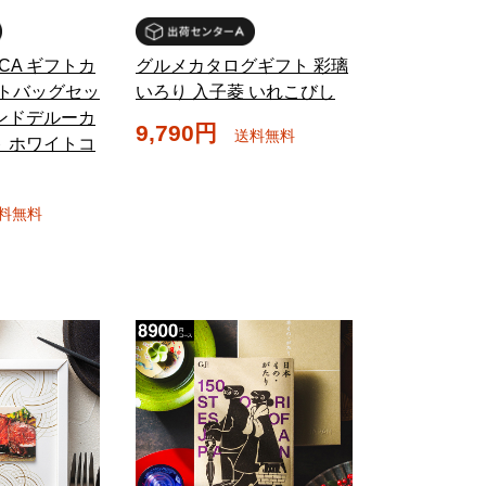
UCA ギフトカ
グルメカタログギフト 彩璃
ートバッグセッ
いろり 入子菱 いれこびし
ンドデルーカ
9,790円
送料無料
 ホワイトコ
料無料