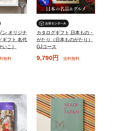
ゾン オリジナ
カタログギフト 日本もの・
ドギフト 名代
がたり（日本ものがたり）
せいこ）
GJコース
9,790円
料無料
送料無料