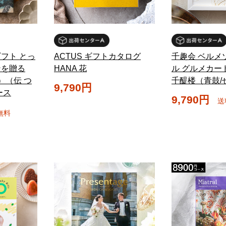
フト とっ
ACTUS ギフトカタログ
千趣会 ベルメ
ンを贈る
HANA 花
ル グルメカー
an）（伝 つ
千醍楼（青鼓/
9,790円
ース
9,790円
送
無料