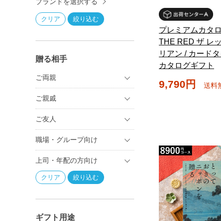
ブランドを選択する
プレミアムカタ
THE RED ザ 
リアン / カードタ
贈る相手
カタログギフト
ご両親
9,790円
送料
ご親戚
ご友人
職場・グループ向け
上司・年配の方向け
ギフト用途