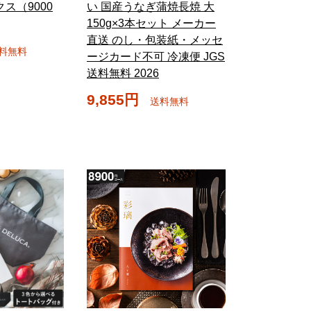
ス（9000
い 国産うなぎ蒲焼長焼 大
150g×3本セット メーカー
直送 のし・包装紙・メッセ
料無料
ージカード不可 冷凍便 JGS
送料無料 2026
9,855円
送料無料