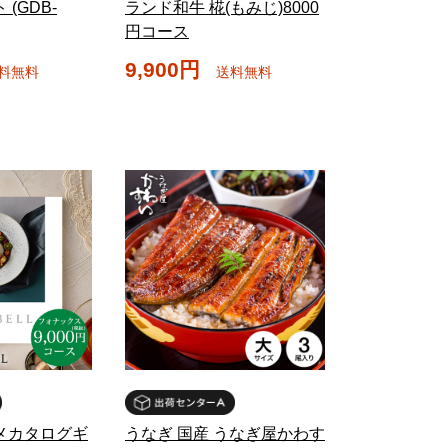
(GDB-
ランド和牛 椛(もみじ)8000
円コース
9,900円
料無料
送料無料
メカタログギ
うなぎ 国産 うなぎ屋かわす