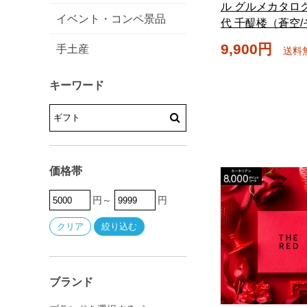
ル グルメカタロ
イベント・コンペ景品
代 千醍楼（蒼空
9,900円
手土産
送料
キーワード
価格帯
円～
円
ブランド