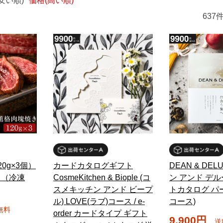
安い順)
価格(高い順)
637
0g×3個）
カードカタログギフト
DEAN & DE
）（冷凍
CosmeKitchen & Biople (コ
ン アンド デル
スメキッチン アンド ビープ
トカタログ パール
ル) LOVE(ラブ)コース / e-
コース)
無料
order カードタイプ ギフト
9,900円
送