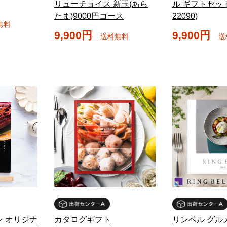
リューチョイス 新玉(あら
ル ギフトセット 
たま)9000円コース
22090)
無料
9,900円
9,900円
送料無料
送
ン オリジナ
カタログギフト
リンベル グル