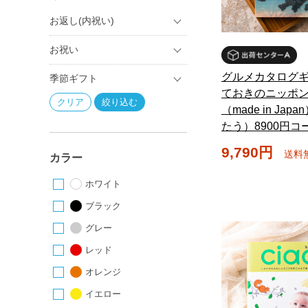
お返し(内祝い)
お祝い
グルメカタログギ
季節ギフト
ておきのニッポ
（made in Jap
たう）8900円コ
9,790円
送料
カラー
ホワイト
ブラック
グレー
レッド
オレンジ
イエロー