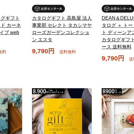
ログギフト
カタログギフト 高島屋 法人
DEAN＆DEL
レッド カーネ
事業部 セレクト タカシマヤ
タログ ＋ ト
イプ web
ローズガーデンコレクショ
ト ディーンア
ン エスタ
カタログギフト
ース 送料無料
9,790円
無料
送料無料
9,790円
送