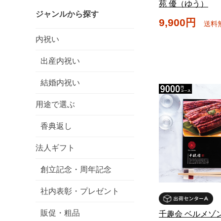
苑 優（ゆう）
ジャンルから探す
9,900円
送料
内祝い
出産内祝い
結婚内祝い
用途で選ぶ
香典返し
法人ギフト
創立記念・周年記念
社内表彰・プレゼント
販促・粗品
千趣会 ベルメゾ