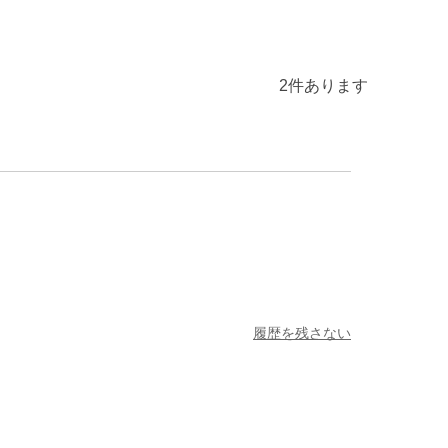
2
件あります
履歴を残さない