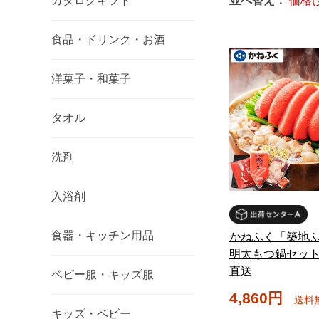
カタログギフト
並べ替え：
価格(
食品・ドリンク・お酒
洋菓子・和菓子
タオル
洗剤
入浴剤
食器・キッチン用品
かねふく「築地
明太もつ鍋セット
直送
ベビー服・キッズ服
4,860円
送料
キッズ・ベビー