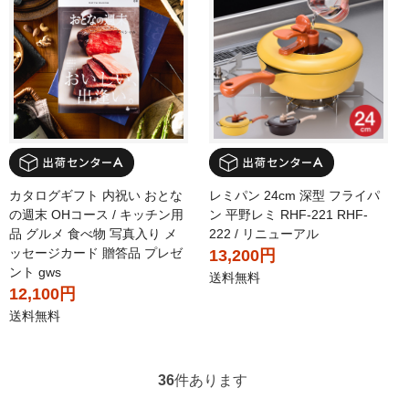
カタログギフト 内祝い おとな
レミパン 24cm 深型 フライパ
の週末 OHコース / キッチン用
ン 平野レミ RHF-221 RHF-
品 グルメ 食べ物 写真入り メ
222 / リニューアル
ッセージカード 贈答品 プレゼ
13,200円
ント gws
送料無料
12,100円
送料無料
36
件あります