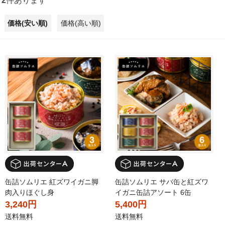
2
件あります
価格(安い順)
価格(高い順)
缶詰ソムリエ 紅ズワイガニ脚
缶詰ソムリエ サバ缶と紅ズワ
肉入りほぐし身
イガニ缶詰アソート 6缶
3,240円
5,400円
送料無料
送料無料