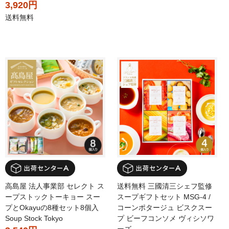
3,920円
送料無料
高島屋 法人事業部 セレクト ス
送料無料 三國清三シェフ監修
ープストックトーキョー スー
スープギフトセット MSG-4 /
プとOkayuの8種セット8個入
コーンポタージュ ビスクスー
Soup Stock Tokyo
プ ビーフコンソメ ヴィシソワ