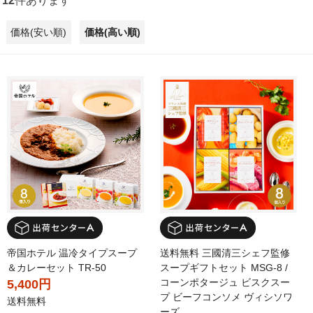
12
件あります
価格(安い順)
価格(高い順)
帝国ホテル 温冷タイプスープ
送料無料 三國清三シェフ監修
＆カレーセット TR-50
スープギフトセット MSG-8 /
コーンポタージュ ビスクスー
5,400円
プ ビーフコンソメ ヴィシソワ
送料無料
ーズ