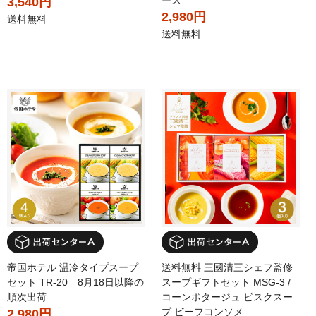
ーズ
3,540円
2,980円
送料無料
送料無料
帝国ホテル 温冷タイプスープ
送料無料 三國清三シェフ監修
セット TR-20 8月18日以降の
スープギフトセット MSG-3 /
順次出荷
コーンポタージュ ビスクスー
プ ビーフコンソメ
2,980円