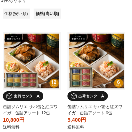
3
件あります
価格(安い順)
価格(高い順)
缶詰ソムリエ サバ缶と紅ズワ
缶詰ソムリエ サバ缶と紅ズワ
イガニ缶詰アソート 12缶
イガニ缶詰アソート 6缶
10,800円
5,400円
送料無料
送料無料