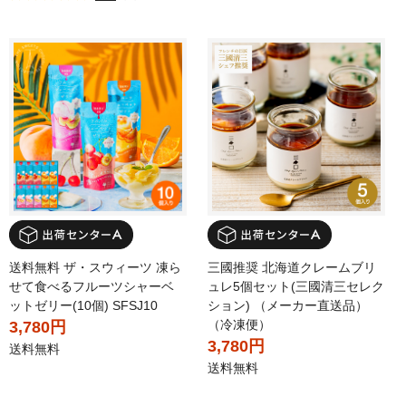
送料無料 ザ・スウィーツ 凍ら
三國推奨 北海道クレームブリ
せて食べるフルーツシャーベ
ュレ5個セット(三國清三セレク
ットゼリー(10個) SFSJ10
ション) （メーカー直送品）
（冷凍便）
3,780円
3,780円
送料無料
送料無料