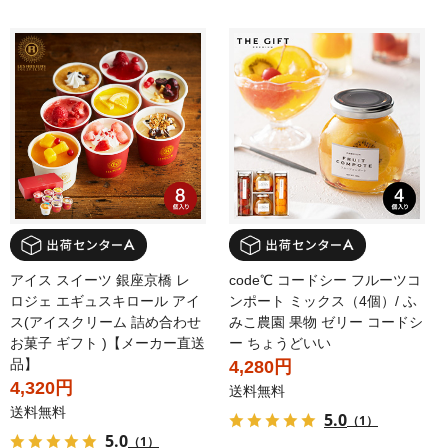
アイス スイーツ 銀座京橋 レ
code℃ コードシー フルーツコ
ロジェ エギュスキロール アイ
ンポート ミックス（4個）/ ふ
ス(アイスクリーム 詰め合わせ
みこ農園 果物 ゼリー コードシ
お菓子 ギフト )【メーカー直送
ー ちょうどいい
品】
4,280円
4,320円
送料無料
送料無料
5.0
（1）
5.0
（1）