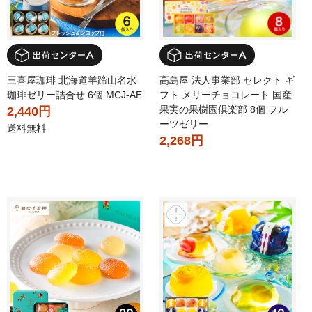
三喜屋珈琲 北海道羊蹄山名水
高島屋 法人事業部 セレクト ギ
珈琲ゼリー詰合せ 6個 MCJ-AE
フト メリーチョコレート 国産
果実の果樹園倶楽部 8個 フル
2,440円
ーツゼリー
送料無料
2,268円