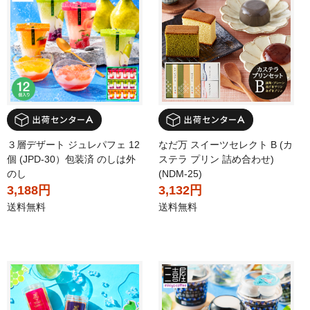
なだ万 スイーツセレクト B (カ
３層デザート ジュレパフェ 12
ステラ プリン 詰め合わせ)
個 (JPD-30）包装済 のしは外
(NDM-25)
のし
3,132円
3,188円
送料無料
送料無料