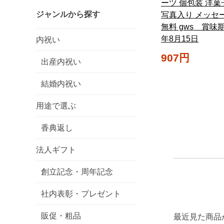
ーツ 個包装 洋菓
ジャンルから探す
写真入り メッセ
無料 gws 賞味期
年8月15日
内祝い
907円
出産内祝い
結婚内祝い
用途で選ぶ
香典返し
法人ギフト
創立記念・周年記念
社内表彰・プレゼント
販促・粗品
最近見た商品