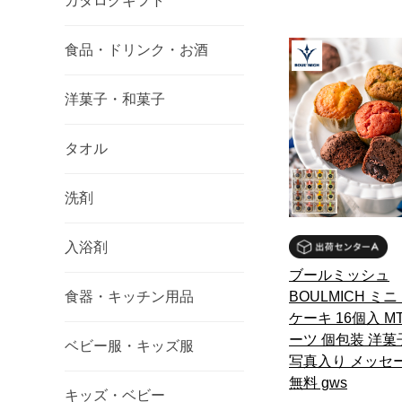
カタログギフト
食品・ドリンク・お酒
洋菓子・和菓子
タオル
洗剤
入浴剤
ブールミッシュ
BOULMICH ミ
食器・キッチン用品
ケーキ 16個入 MT
ーツ 個包装 洋菓
ベビー服・キッズ服
写真入り メッセ
無料 gws
キッズ・ベビー