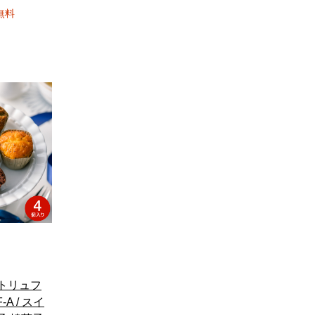
無料
ニトリュフ
A / スイ