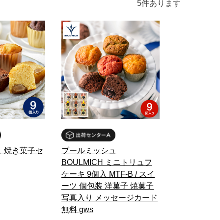
5
件あります
 焼き菓子セ
ブールミッシュ
BOULMICH ミニトリュフ
ケーキ 9個入 MTF-B / スイ
ーツ 個包装 洋菓子 焼菓子
写真入り メッセージカード
無料 gws