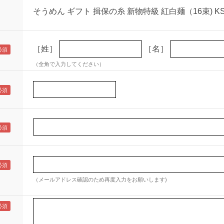
そうめん ギフト 揖保の糸 新物特級 紅白麺（16束) K
［姓］
［名］
（全角で入力してください）
（メールアドレス確認のため再度入力をお願いします)