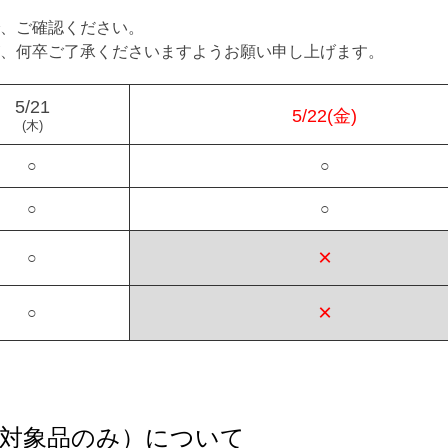
、ご確認ください。
、何卒ご了承くださいますようお願い申し上げます。
5/21
5/22(金)
(木)
○
○
○
○
×
○
×
○
（対象品のみ）について