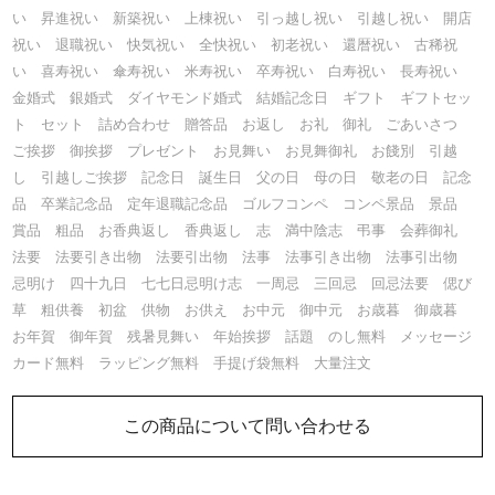
い 昇進祝い 新築祝い 上棟祝い 引っ越し祝い 引越し祝い 開店
祝い 退職祝い 快気祝い 全快祝い 初老祝い 還暦祝い 古稀祝
い 喜寿祝い 傘寿祝い 米寿祝い 卒寿祝い 白寿祝い 長寿祝い
金婚式 銀婚式 ダイヤモンド婚式 結婚記念日 ギフト ギフトセッ
ト セット 詰め合わせ 贈答品 お返し お礼 御礼 ごあいさつ
ご挨拶 御挨拶 プレゼント お見舞い お見舞御礼 お餞別 引越
し 引越しご挨拶 記念日 誕生日 父の日 母の日 敬老の日 記念
品 卒業記念品 定年退職記念品 ゴルフコンペ コンペ景品 景品
賞品 粗品 お香典返し 香典返し 志 満中陰志 弔事 会葬御礼
法要 法要引き出物 法要引出物 法事 法事引き出物 法事引出物
忌明け 四十九日 七七日忌明け志 一周忌 三回忌 回忌法要 偲び
草 粗供養 初盆 供物 お供え お中元 御中元 お歳暮 御歳暮
お年賀 御年賀 残暑見舞い 年始挨拶 話題 のし無料 メッセージ
カード無料 ラッピング無料 手提げ袋無料 大量注文
この商品について問い合わせる