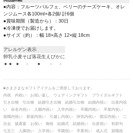
●内容：フルーツパルフェ、ベリーのチーズケーキ、オレ
ンジムース各100ml×各2個/ 計6個
●賞味期限（製造から）：30日
●冷凍便でお届けします。
●サイズ（約）：幅 18×高さ 12×縦 18cm
アレルゲン表示
卵
乳
小麦
そば
落花生
えび
かに
●
●
●
-
●
-
-
■さまざまなギフトアイテムをご用意しております。
内祝 内祝い お祝い返し ウェディングギフト ブライダルギフト
引き出物 引出物 結婚引き出物 結婚引出物 結婚内祝い 出産内祝
い 命名内祝い 入園内祝い 入学内祝い 卒園内祝い 卒業内祝い
就職内祝い 新築内祝い 引越し内祝い 快気内祝い 開店内祝い 二
次会 披露宴 お祝い 御祝 結婚式 結婚祝い 出産祝い 初節句
七五三 入園祝い 入学祝い 卒園祝い 卒業祝い 成人式 就職祝