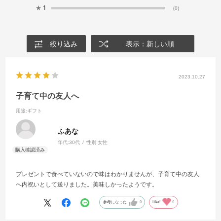
★
1
(0)
絞り込み
表示：新しい順
2023.10.27
子育て中の友人へ
用途
:ギフト
ふあな
年代:
30代
性別:
女性
プレゼントで食べていないので味はわかりませんが、子育て中の友人
へ内祝いとして送りました。美味しかったようです。
参考になった
0
Like!
0