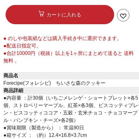
カートに入れる
● のしや包装紙などは購入手続き中に選択できます。
●配送日指定可。
●合計10000円（税抜）以上を1ヶ所にまとめて送ると 送料
無料 。
商品名
Forecipe(フォレシピ) ちいさな森のクッキー
商品詳細
●内容量 ：計30個（いちごメレンゲ・ショートブレット×各5
個、ストロベリーマーブル、紅茶×各3個、ビスコッティプレ
ン・ビスコッティココア・五穀・玄米チョコ・チョコマーブ
ル・パンプキン・チーズ×各2個）
●賞味期限（製造から） ： 常温90日
●箱サイズ ： （約）12.4×16.8×3.7cm