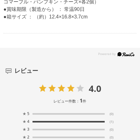
コマーブル・パンプキン・チーズ×各2個）
●賞味期限（製造から） ： 常温90日
●箱サイズ ： （約）12.4×16.8×3.7cm
レビュー
4.0
1
レビュー件数：
件
★
5
(0)
★
4
(1)
★
3
(0)
★
2
(0)