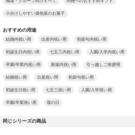
職場・グループ向けすべて
同僚へのおすすめギフト
小分けしやすい個包装のお菓子
おすすめの用途
結婚内祝い用
出産内祝い用
初節句内祝い用
初誕生日内祝い用
七五三内祝い用
入園/入学内祝い用
卒園/卒業内祝い用
新築内祝い用
引っ越しご挨拶用
結婚祝い用
出産祝い用
初節句祝い用
初誕生日祝い用
七五三祝い用
入園/入学祝い用
卒園/卒業祝い用
母の日
同じシリーズの商品