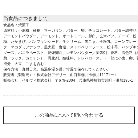
当食品につきまして
食品名：焼菓子
原材料：小麦粉、砂糖、マーガリン、バター、卵、チョコレート、バター調整品
アーモンドパウダー、アーモンド、オートミール、卵白、玄米パフ、チーズ、粉
糖、たかきび、パンプキンシード、生クリーム、黒ごま、全粉乳、コーンフレー
ク、マカダミアナッツ、黒大豆、食塩、ストロベリーソース、粉末苺、パンプキ
ソース、バニラペースト、乾燥卵白、レモンパウダー／膨張剤、香料、着色料（
麹、ラック、カロチン）、乳化剤、酸味料、トレハロース、（一部に小麦、卵、
成分、大豆、ごまを含む）
保存方法：直射日光、高温多湿を避け常温で保存してください。
販売者（製造元）：株式会社アデリー 山口県柳井市柳井11171ー１
販売会社：ベルヴィ株式会社 〒679-2304 兵庫県神崎郡市川町下瀬加195-1
この商品について問い合わせる