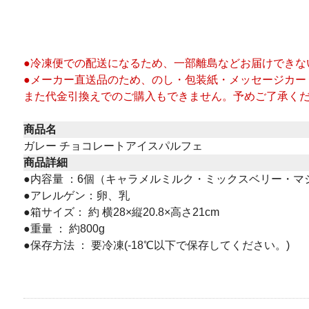
●冷凍便での配送になるため、一部離島などお届けできな
●メーカー直送品のため、のし・包装紙・メッセージカー
また代金引換えでのご購入もできません。予めご了承く
商品名
ガレー チョコレートアイスパルフェ
商品詳細
●内容量 ：6個（キャラメルミルク・ミックスベリー・マシ
●アレルゲン：卵、乳
●箱サイズ： 約 横28×縦20.8×高さ21cm
●重量 ： 約800g
●保存方法 ： 要冷凍(-18℃以下で保存してください。)