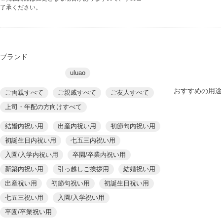
了承ください。
ブランド
uluao
おすすめの用
ご両親すべて
ご親戚すべて
ご友人すべて
上司・年配の方向けすべて
結婚内祝い用
出産内祝い用
初節句内祝い用
初誕生日内祝い用
七五三内祝い用
入園/入学内祝い用
卒園/卒業内祝い用
新築内祝い用
引っ越しご挨拶用
結婚祝い用
出産祝い用
初節句祝い用
初誕生日祝い用
七五三祝い用
入園/入学祝い用
卒園/卒業祝い用