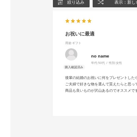
絞り込み
表示：新し
お祝いに最適
用途
:ギフト
no name
年代:
50代
性別:
女性
後輩の結婚のお祝いに何をプレゼントした
ご夫婦で好きな物を選んで貰えたらと思っ
商品も良いものが沢山あるのでオススメで