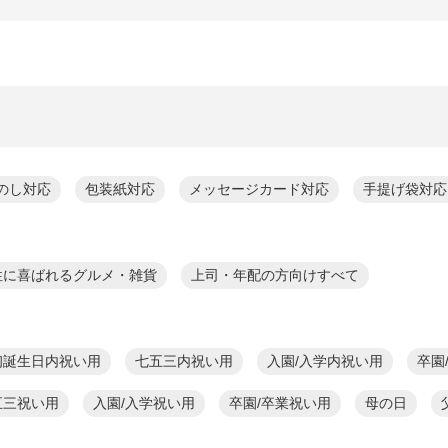
のし対応
包装紙対応
メッセージカード対応
手提げ袋対応
性に喜ばれるグルメ・雑貨
上司・年配の方向けすべて
初誕生日内祝い用
七五三内祝い用
入園/入学内祝い用
卒園
五三祝い用
入園/入学祝い用
卒園/卒業祝い用
母の日