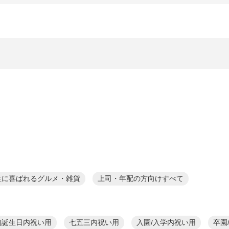
性に喜ばれるグルメ・雑貨
上司・年配の方向けすべて
初誕生日内祝い用
七五三内祝い用
入園/入学内祝い用
卒園