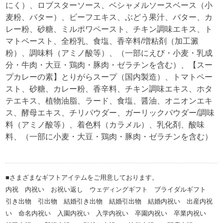
にく）、ロブスターソース、ベシャメルソースベース（小
麦粉、バター）、ビーフエキス、ぶどう果汁、バター、カ
レー粉、砂糖、ミルポワペースト、チキン調味エキス、ト
マトペースト、全粉乳、食塩、香辛料/増粘剤（加工澱
粉）、調味料（アミノ酸等）、（一部にえび・小麦・乳成
分・牛肉・大豆・鶏肉・豚肉・ゼラチンを含む）、【スー
プカレーの素】とりがらスープ（国内製造）、トマトペー
スト、砂糖、カレー粉、香辛料、チキン調味エキス、ホタ
テエキス、植物油脂、ラード、食塩、醤油、オニオンエキ
ス、酵母エキス、チリパウダー、ガーリックパウダー/調味
料（アミノ酸等）、着色料（カラメル）、乳化剤、酸味
料、（一部に小麦・大豆・鶏肉・豚肉・ゼラチンを含む）
■さまざまなギフトアイテムをご用意しております。
内祝 内祝い お祝い返し ウェディングギフト ブライダルギフト
引き出物 引出物 結婚引き出物 結婚引出物 結婚内祝い 出産内祝
い 命名内祝い 入園内祝い 入学内祝い 卒園内祝い 卒業内祝い