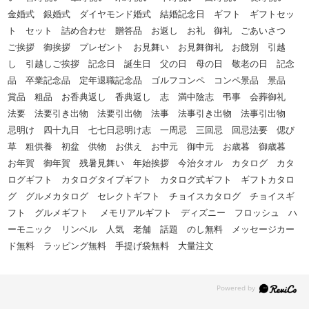
金婚式 銀婚式 ダイヤモンド婚式 結婚記念日 ギフト ギフトセッ
ト セット 詰め合わせ 贈答品 お返し お礼 御礼 ごあいさつ
ご挨拶 御挨拶 プレゼント お見舞い お見舞御礼 お餞別 引越
し 引越しご挨拶 記念日 誕生日 父の日 母の日 敬老の日 記念
品 卒業記念品 定年退職記念品 ゴルフコンペ コンペ景品 景品
賞品 粗品 お香典返し 香典返し 志 満中陰志 弔事 会葬御礼
法要 法要引き出物 法要引出物 法事 法事引き出物 法事引出物
忌明け 四十九日 七七日忌明け志 一周忌 三回忌 回忌法要 偲び
草 粗供養 初盆 供物 お供え お中元 御中元 お歳暮 御歳暮
お年賀 御年賀 残暑見舞い 年始挨拶 今治タオル カタログ カタ
ログギフト カタログタイプギフト カタログ式ギフト ギフトカタロ
グ グルメカタログ セレクトギフト チョイスカタログ チョイスギ
フト グルメギフト メモリアルギフト ディズニー フロッシュ ハ
ーモニック リンベル 人気 老舗 話題 のし無料 メッセージカー
ド無料 ラッピング無料 手提げ袋無料 大量注文