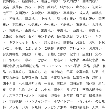
就職内祝い 新築内祝い 引越し内祝い 快気内祝い 開店内祝い 二
次会 披露宴 お祝い 御祝 結婚式 結婚祝い 出産祝い 初節句
七五三 入園祝い 入学祝い 卒園祝い 卒業祝い 成人式 就職祝
い 昇進祝い 新築祝い 上棟祝い 引っ越し祝い 引越し祝い 開店
祝い 退職祝い 快気祝い 全快祝い 初老祝い 還暦祝い 古稀祝
い 喜寿祝い 傘寿祝い 米寿祝い 卒寿祝い 白寿祝い 長寿祝い
金婚式 銀婚式 ダイヤモンド婚式 結婚記念日 プレゼント ギフ
ト ギフトセット セット 詰め合わせ 贈答品 お返し お礼 お祝
い返し 御礼 ごあいさつ ご挨拶 御挨拶 プレゼント お見舞い
お見舞御礼 お餞別 引越し 引越しご挨拶 記念日 誕生日 父の
日 ちちの日 母の日 ははの日 敬老の日 記念品 卒業記念品 卒
園記念品 定年退職記念品 ゴルフコンペ コンペ景品 景品 賞品 粗
品 お香典返し 香典返し 志 満中陰志 弔事 会葬御礼 法要 法
要引き出物 法要引出物 法事 法事引き出物 法事引出物 忌明け
四十九日 七七日忌明け志 一周忌 三回忌 回忌法要 偲び草 粗供
養 初盆 供物 お供え お中元 御中元 夏ギフト 季節の贈り物
クリスマスプレゼント お歳暮 御歳暮 お年賀 御年賀 残暑見舞
い 年始挨拶 バレンタインデー ホワイトデー うちいわい のし無
料 メッセージカード無料 ラッピング無料 手提げ袋無料 人気 手