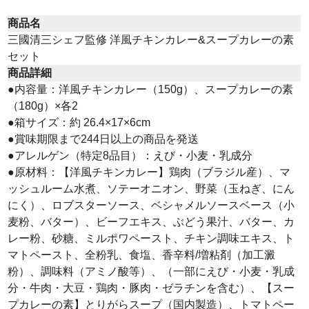
商品名
三國清三シェフ監修 洋風チキンカレー&スープカレーの素
セット
商品詳細
●内容量：洋風チキンカレー（150g）、スープカレーの素
（180g）×各2
●箱サイズ：約 26.4×17×6cm
●賞味期限まで244日以上の商品を発送
●アレルゲン（特定8品目）：えび・小麦・乳成分
●原材料：【洋風チキンカレー】鶏肉（ブラジル産）、マ
ッシュルーム水煮、ソテーオニオン、野菜（玉ねぎ、にん
にく）、ロブスターソース、ベシャメルソースベース（小
麦粉、バター）、ビーフエキス、ぶどう果汁、バター、カ
レー粉、砂糖、ミルポワペースト、チキン調味エキス、ト
マトペースト、全粉乳、食塩、香辛料/増粘剤（加工澱
粉）、調味料（アミノ酸等）、（一部にえび・小麦・乳成
分・牛肉・大豆・鶏肉・豚肉・ゼラチンを含む）、【スー
プカレーの素】とりがらスープ（国内製造）、トマトペー