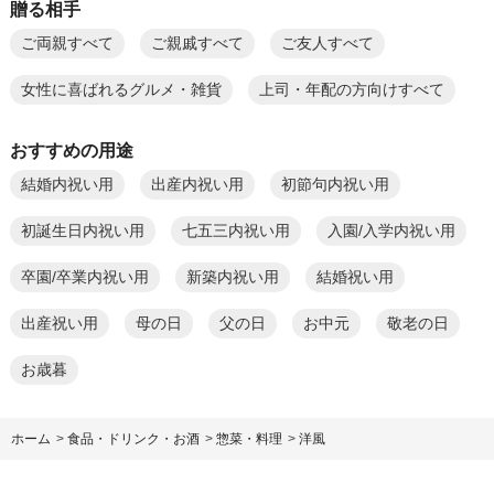
贈る相手
ご両親すべて
ご親戚すべて
ご友人すべて
女性に喜ばれるグルメ・雑貨
上司・年配の方向けすべて
おすすめの用途
結婚内祝い用
出産内祝い用
初節句内祝い用
初誕生日内祝い用
七五三内祝い用
入園/入学内祝い用
卒園/卒業内祝い用
新築内祝い用
結婚祝い用
出産祝い用
母の日
父の日
お中元
敬老の日
お歳暮
ホーム
>
食品・ドリンク・お酒
>
惣菜・料理
>
洋風