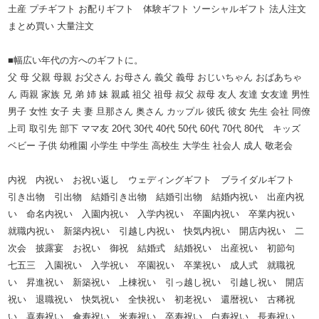
土産 プチギフト お配りギフト 体験ギフト ソーシャルギフト 法人注文
まとめ買い 大量注文
■幅広い年代の方へのギフトに。
父 母 父親 母親 お父さん お母さん 義父 義母 おじいちゃん おばあちゃ
ん 両親 家族 兄 弟 姉 妹 親戚 祖父 祖母 叔父 叔母 友人 友達 女友達 男性
男子 女性 女子 夫 妻 旦那さん 奥さん カップル 彼氏 彼女 先生 会社 同僚
上司 取引先 部下 ママ友 20代 30代 40代 50代 60代 70代 80代 キッズ
ベビー 子供 幼稚園 小学生 中学生 高校生 大学生 社会人 成人 敬老会
内祝 内祝い お祝い返し ウェディングギフト ブライダルギフト
引き出物 引出物 結婚引き出物 結婚引出物 結婚内祝い 出産内祝
い 命名内祝い 入園内祝い 入学内祝い 卒園内祝い 卒業内祝い
就職内祝い 新築内祝い 引越し内祝い 快気内祝い 開店内祝い 二
次会 披露宴 お祝い 御祝 結婚式 結婚祝い 出産祝い 初節句
七五三 入園祝い 入学祝い 卒園祝い 卒業祝い 成人式 就職祝
い 昇進祝い 新築祝い 上棟祝い 引っ越し祝い 引越し祝い 開店
祝い 退職祝い 快気祝い 全快祝い 初老祝い 還暦祝い 古稀祝
い 喜寿祝い 傘寿祝い 米寿祝い 卒寿祝い 白寿祝い 長寿祝い