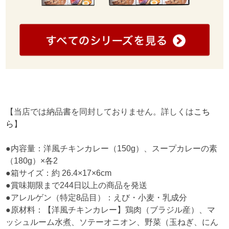
【当店では納品書を同封しておりません。詳しくは
こち
ら
】
●内容量：洋風チキンカレー（150g）、スープカレーの素
（180g）×各2
●箱サイズ：約 26.4×17×6cm
●賞味期限まで244日以上の商品を発送
●アレルゲン（特定8品目）：えび・小麦・乳成分
●原材料：【洋風チキンカレー】鶏肉（ブラジル産）、マ
ッシュルーム水煮、ソテーオニオン、野菜（玉ねぎ、にん