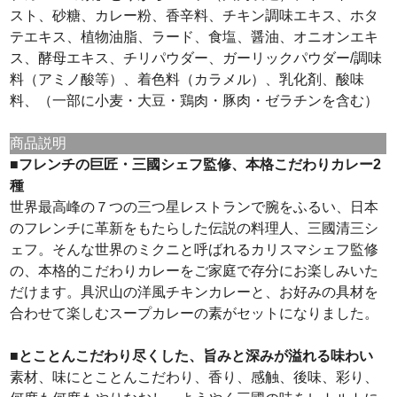
スト、砂糖、カレー粉、香辛料、チキン調味エキス、ホタ
テエキス、植物油脂、ラード、食塩、醤油、オニオンエキ
ス、酵母エキス、チリパウダー、ガーリックパウダー/調味
料（アミノ酸等）、着色料（カラメル）、乳化剤、酸味
料、（一部に小麦・大豆・鶏肉・豚肉・ゼラチンを含む）
商品説明
■フレンチの巨匠・三國シェフ監修、本格こだわりカレー2
種
世界最高峰の７つの三つ星レストランで腕をふるい、日本
のフレンチに革新をもたらした伝説の料理人、三國清三シ
ェフ。そんな世界のミクニと呼ばれるカリスマシェフ監修
の、本格的こだわりカレーをご家庭で存分にお楽しみいた
だけます。具沢山の洋風チキンカレーと、お好みの具材を
合わせて楽しむスープカレーの素がセットになりました。
■とことんこだわり尽くした、旨みと深みが溢れる味わい
素材、味にとことんこだわり、香り、感触、後味、彩り、