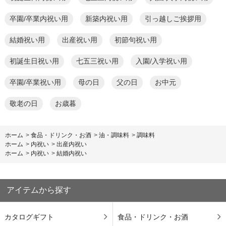
卒園/卒業内祝い用
新築内祝い用
引っ越しご挨拶用
結婚祝い用
出産祝い用
初節句祝い用
初誕生日祝い用
七五三祝い用
入園/入学祝い用
卒園/卒業祝い用
母の日
父の日
お中元
敬老の日
お歳暮
ホーム
>
食品・ドリンク・お酒
>
油・調味料
>
調味料
ホーム
>
内祝い
>
出産内祝い
ホーム
>
内祝い
>
結婚内祝い
アイテムから探す
カタログギフト
食品・ドリンク・お酒