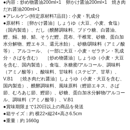
●内容：炒め物醤油200ml×1 卵かけ醤油200ml×1 焼き肉
だれ醤油200ml×1
●アレルゲン(特定原材料7品目)：小麦・乳成分
●原材料：［卵かけ醤油］しょうゆ（大豆、小麦、食塩）
（国内製造）、だし（醗酵調味料、ブドウ糖、白醤油、
鰹、鰯、鯵、鯖、そうだ鰹、昆布、干椎茸、砂糖、蛋白加
水分解物、鰹エキス、還元水飴）、砂糖/調味料（アミノ酸
等）、アルコール、（一部に大豆・小麦・ゼラチン・乳成
分・さばを含む） ［炒め物醤油］しょうゆ（小麦・大豆
を含む、国内製造）、食塩、氷糖蜜/アルコール、調味料
（アミノ酸等）、酸味料、甘味料（ステビア、甘草）、
V.B1 ［焼き肉だれ醤油］しょうゆ（小麦・大豆を含む、
国内製造）、醗酵調味料、風味原料（鰹節エキス、さば
節、むろあじ節、鰹節）、砂糖、蛋白加水分解物/アルコー
ル、調味料（アミノ酸等）、V.B1
●賞味期限まで120日以上の商品を発送
●箱サイズ：約 横22×縦24×高さ6.5cm
●重量：約 1660g