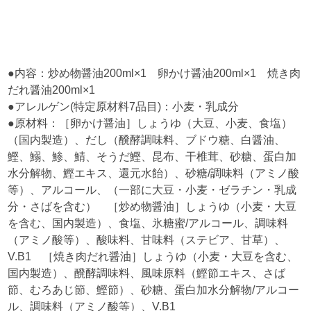
●内容：炒め物醤油200ml×1 卵かけ醤油200ml×1 焼き肉
だれ醤油200ml×1
●アレルゲン(特定原材料7品目)：小麦・乳成分
●原材料：［卵かけ醤油］しょうゆ（大豆、小麦、食塩）
（国内製造）、だし（醗酵調味料、ブドウ糖、白醤油、
鰹、鰯、鯵、鯖、そうだ鰹、昆布、干椎茸、砂糖、蛋白加
水分解物、鰹エキス、還元水飴）、砂糖/調味料（アミノ酸
等）、アルコール、（一部に大豆・小麦・ゼラチン・乳成
分・さばを含む） ［炒め物醤油］しょうゆ（小麦・大豆
を含む、国内製造）、食塩、氷糖蜜/アルコール、調味料
（アミノ酸等）、酸味料、甘味料（ステビア、甘草）、
V.B1 ［焼き肉だれ醤油］しょうゆ（小麦・大豆を含む、
国内製造）、醗酵調味料、風味原料（鰹節エキス、さば
節、むろあじ節、鰹節）、砂糖、蛋白加水分解物/アルコー
ル、調味料（アミノ酸等）、V.B1