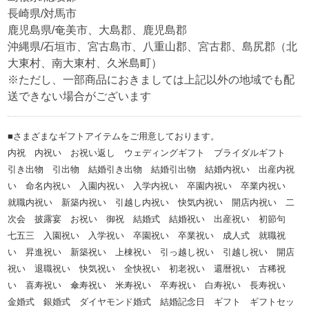
長崎県/対馬市
鹿児島県/奄美市、大島郡、鹿児島郡
沖縄県/石垣市、宮古島市、八重山郡、宮古郡、島尻郡（北
大東村、南大東村、久米島町）
※ただし、一部商品におきましては上記以外の地域でも配
送できない場合がございます
■さまざまなギフトアイテムをご用意しております。
内祝 内祝い お祝い返し ウェディングギフト ブライダルギフト
引き出物 引出物 結婚引き出物 結婚引出物 結婚内祝い 出産内祝
い 命名内祝い 入園内祝い 入学内祝い 卒園内祝い 卒業内祝い
就職内祝い 新築内祝い 引越し内祝い 快気内祝い 開店内祝い 二
次会 披露宴 お祝い 御祝 結婚式 結婚祝い 出産祝い 初節句
七五三 入園祝い 入学祝い 卒園祝い 卒業祝い 成人式 就職祝
い 昇進祝い 新築祝い 上棟祝い 引っ越し祝い 引越し祝い 開店
祝い 退職祝い 快気祝い 全快祝い 初老祝い 還暦祝い 古稀祝
い 喜寿祝い 傘寿祝い 米寿祝い 卒寿祝い 白寿祝い 長寿祝い
金婚式 銀婚式 ダイヤモンド婚式 結婚記念日 ギフト ギフトセッ