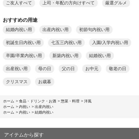
ご友人すべて
上司・年配の方向けすべて
厳選グルメ
おすすめの用途
結婚内祝い用
出産内祝い用
初節句内祝い用
初誕生日内祝い用
七五三内祝い用
入園/入学内祝い用
卒園/卒業内祝い用
新築内祝い用
結婚祝い用
出産祝い用
母の日
父の日
お中元
敬老の日
クリスマス
お歳暮
ホーム
>
食品・ドリンク・お酒
>
惣菜・料理
>
洋風
ホーム
>
内祝い
>
出産内祝い
ホーム
>
内祝い
>
結婚内祝い
アイテムから探す