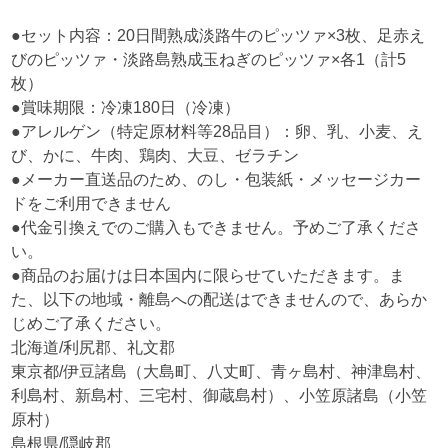
●セット内容：20日間熟成淡路牛のピッツァ×3枚、足赤え
びのピッツァ・淡路島熟成玉ねぎのピッツァ×各1（計5
枚）
●賞味期限：冷凍180日（冷凍）
●アレルゲン（特定原材料等28品目）：卵、乳、小麦、え
び、かに、牛肉、鶏肉、大豆、ゼラチン
●メーカー直送品のため、のし・包装紙・メッセージカー
ドをご利用できません
●代金引換えでのご購入もできません。予めご了承くださ
い。
●商品のお届けは日本国内に限らせていただきます。ま
た、以下の地域・離島への配送はできませんので、あらか
じめご了承ください。
北海道/利尻郡、礼文郡
東京都/伊豆諸島（大島町、八丈町、青ヶ島村、神津島村、
利島村、新島村、三宅村、御蔵島村）、小笠原諸島（小笠
原村）
島根県/隠岐郡