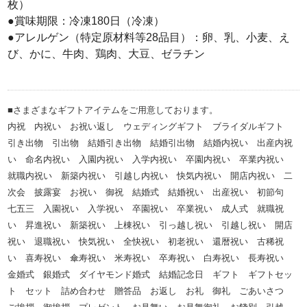
枚）
●賞味期限：冷凍180日（冷凍）
●アレルゲン（特定原材料等28品目）：卵、乳、小麦、え
び、かに、牛肉、鶏肉、大豆、ゼラチン
■さまざまなギフトアイテムをご用意しております。
内祝 内祝い お祝い返し ウェディングギフト ブライダルギフト
引き出物 引出物 結婚引き出物 結婚引出物 結婚内祝い 出産内祝
い 命名内祝い 入園内祝い 入学内祝い 卒園内祝い 卒業内祝い
就職内祝い 新築内祝い 引越し内祝い 快気内祝い 開店内祝い 二
次会 披露宴 お祝い 御祝 結婚式 結婚祝い 出産祝い 初節句
七五三 入園祝い 入学祝い 卒園祝い 卒業祝い 成人式 就職祝
い 昇進祝い 新築祝い 上棟祝い 引っ越し祝い 引越し祝い 開店
祝い 退職祝い 快気祝い 全快祝い 初老祝い 還暦祝い 古稀祝
い 喜寿祝い 傘寿祝い 米寿祝い 卒寿祝い 白寿祝い 長寿祝い
金婚式 銀婚式 ダイヤモンド婚式 結婚記念日 ギフト ギフトセッ
ト セット 詰め合わせ 贈答品 お返し お礼 御礼 ごあいさつ