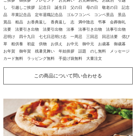
ご挨拶 御挨拶 プレゼント お見舞い お見舞御礼 お餞別 引越
し 引越しご挨拶 記念日 誕生日 父の日 母の日 敬老の日 記念
品 卒業記念品 定年退職記念品 ゴルフコンペ コンペ景品 景品
賞品 粗品 お香典返し 香典返し 志 満中陰志 弔事 会葬御礼
法要 法要引き出物 法要引出物 法事 法事引き出物 法事引出物
忌明け 四十九日 七七日忌明け志 一周忌 三回忌 回忌法要 偲び
草 粗供養 初盆 供物 お供え お中元 御中元 お歳暮 御歳暮
お年賀 御年賀 残暑見舞い 年始挨拶 話題 のし無料 メッセージ
カード無料 ラッピング無料 手提げ袋無料 大量注文
この商品について問い合わせる