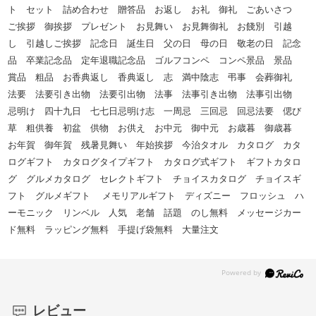
ト セット 詰め合わせ 贈答品 お返し お礼 御礼 ごあいさつ
ご挨拶 御挨拶 プレゼント お見舞い お見舞御礼 お餞別 引越
し 引越しご挨拶 記念日 誕生日 父の日 母の日 敬老の日 記念
品 卒業記念品 定年退職記念品 ゴルフコンペ コンペ景品 景品
賞品 粗品 お香典返し 香典返し 志 満中陰志 弔事 会葬御礼
法要 法要引き出物 法要引出物 法事 法事引き出物 法事引出物
忌明け 四十九日 七七日忌明け志 一周忌 三回忌 回忌法要 偲び
草 粗供養 初盆 供物 お供え お中元 御中元 お歳暮 御歳暮
お年賀 御年賀 残暑見舞い 年始挨拶 今治タオル カタログ カタ
ログギフト カタログタイプギフト カタログ式ギフト ギフトカタロ
グ グルメカタログ セレクトギフト チョイスカタログ チョイスギ
フト グルメギフト メモリアルギフト ディズニー フロッシュ ハ
ーモニック リンベル 人気 老舗 話題 のし無料 メッセージカー
ド無料 ラッピング無料 手提げ袋無料 大量注文
レビュー