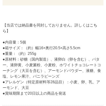
【当店では納品書を同封しておりません。詳しくは
こち
ら
】
●内容量：5個
●箱サイズ：（約）幅16×奥行20.5×高さ5.5cm
●重量：（約）255g
●原材料：砂糖（国内製造）、液卵白（卵を含む）、バタ
ー、液卵黄、小麦澱粉、小麦粉、ホワイトチョコレートコ
ーチング（大豆を含む）、アーモンドパウダー、液糖、食
塩、レモン果汁、バニラビーンズ
●アレルゲン（特定原材料等28品目）：小麦、卵、乳、ア
ーモンド、大豆
●賞味期限まで20日以上の商品を発送