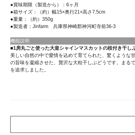
●賞味期限（製造から）：6ヶ月
●箱サイズ：（約）幅15×奥行21×高さ7.5cm
●重量：（約）350g
●製造者：Jinfarm 兵庫県神崎郡神河町寺前36-3
機能説明
■1房丸ごと使った大皇シャインマスカットの枝付き干し
美しい自然の中で愛情を込めて育てられた、驚くような甘さ
の旨味を凝縮させた、贅沢な大粒干しぶどうです。まる
を追求しました。