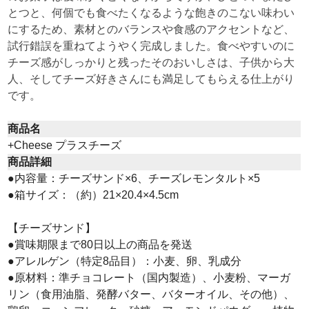
とつと、何個でも食べたくなるような飽きのこない味わい
にするため、素材とのバランスや食感のアクセントなど、
試行錯誤を重ねてようやく完成しました。食べやすいのに
チーズ感がしっかりと残ったそのおいしさは、子供から大
人、そしてチーズ好きさんにも満足してもらえる仕上がり
です。
商品名
+Cheese プラスチーズ
商品詳細
●内容量：チーズサンド×6、チーズレモンタルト×5
●箱サイズ：（約）21×20.4×4.5cm
【チーズサンド】
●賞味期限まで80日以上の商品を発送
●アレルゲン（特定8品目）：小麦、卵、乳成分
●原材料：準チョコレート（国内製造）、小麦粉、マーガ
リン（食用油脂、発酵バター、バターオイル、その他）、