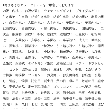
■さまざまなギフトアイテムをご用意しております。
内祝 内祝い お祝い返し ウェディングギフト ブライダルギフト
引き出物 引出物 結婚引き出物 結婚引出物 結婚内祝い 出産内祝
い 命名内祝い 入園内祝い 入学内祝い 卒園内祝い 卒業内祝い
就職内祝い 新築内祝い 引越し内祝い 快気内祝い 開店内祝い 二
次会 披露宴 お祝い 御祝 結婚式 結婚祝い 出産祝い 初節句
七五三 入園祝い 入学祝い 卒園祝い 卒業祝い 成人式 就職祝
い 昇進祝い 新築祝い 上棟祝い 引っ越し祝い 引越し祝い 開店
祝い 退職祝い 快気祝い 全快祝い 初老祝い 還暦祝い 古稀祝
い 喜寿祝い 傘寿祝い 米寿祝い 卒寿祝い 白寿祝い 長寿祝い
金婚式 銀婚式 ダイヤモンド婚式 結婚記念日 ギフト ギフトセッ
ト セット 詰め合わせ 贈答品 お返し お礼 御礼 ごあいさつ
ご挨拶 御挨拶 プレゼント お見舞い お見舞御礼 お餞別 引越
し 引越しご挨拶 記念日 誕生日 父の日 母の日 敬老の日 記念
品 卒業記念品 定年退職記念品 ゴルフコンペ コンペ景品 景品
賞品 粗品 お香典返し 香典返し 志 満中陰志 弔事 会葬御礼
法要 法要引き出物 法要引出物 法事 法事引き出物 法事引出物
忌明け 四十九日 七七日忌明け志 一周忌 三回忌 回忌法要 偲び