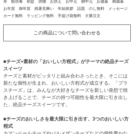
草 粗供養 初盆 供物 お供え お中元 御中元 お歳暮 御歳暮
お年賀 御年賀 残暑見舞い 年始挨拶 話題 のし無料 メッセージ
カード無料 ラッピング無料 手提げ袋無料 大量注文
この商品について問い合わせる
■チーズ+素材の「おいしい方程式」がテーマの絶品チーズ
スイーツ
チーズと素材がピッタリと組み合わさったとき、そこには
新たな個性が生まれ、おいしい方程式が成立する。「プラ
スチーズ」は、みんなが大好きなチーズを新しい発想で焼
き上げることで、チーズの持つ可能性を最大限に引き出し
た、絶品チーズスイーツです。
■チーズのおいしさを最大限に引き出す、3つのおいしい方
程式
カマンベールチーズやパルメザンチーズなどの個性豊かな