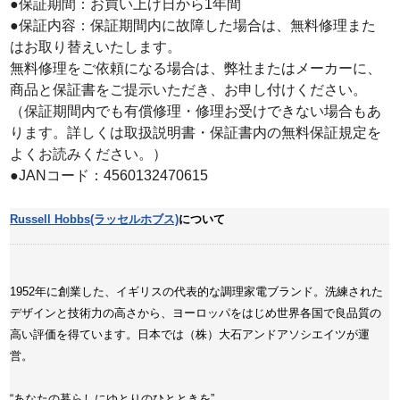
●保証期間：お買い上げ日から1年間
●保証内容：保証期間内に故障した場合は、無料修理また
はお取り替えいたします。
無料修理をご依頼になる場合は、弊社またはメーカーに、
商品と保証書をご提示いただき、お申し付けください。
（保証期間内でも有償修理・修理お受けできない場合もあ
ります。詳しくは取扱説明書・保証書内の無料保証規定を
よくお読みください。）
●JANコード：4560132470615
Russell Hobbs(ラッセルホブス)
について
1952年に創業した、イギリスの代表的な調理家電ブランド。洗練された
デザインと技術力の高さから、ヨーロッパをはじめ世界各国で良品質の
高い評価を得ています。日本では（株）大石アンドアソシエイツが運
営。
“あなたの暮らしにゆとりのひとときを”