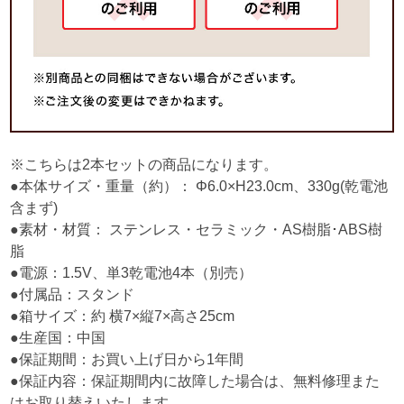
※こちらは2本セットの商品になります。
●本体サイズ・重量（約）： Φ6.0×H23.0cm、330g(乾電池
含まず)
●素材・材質： ステンレス・セラミック・AS樹脂･ABS樹
脂
●電源：1.5V、単3乾電池4本（別売）
●付属品：スタンド
●箱サイズ：約 横7×縦7×高さ25cm
●生産国：中国
●保証期間：お買い上げ日から1年間
●保証内容：保証期間内に故障した場合は、無料修理また
はお取り替えいたします。