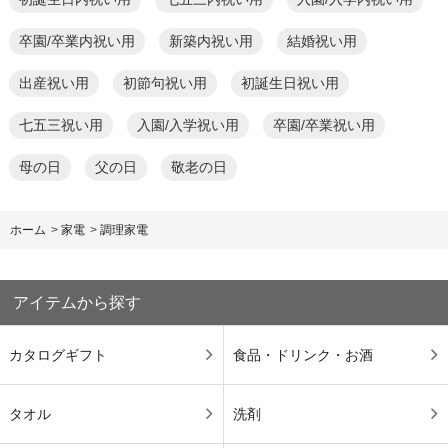
卒園/卒業内祝い用
新築内祝い用
結婚祝い用
出産祝い用
初節句祝い用
初誕生日祝い用
七五三祝い用
入園/入学祝い用
卒園/卒業祝い用
母の日
父の日
敬老の日
ホーム
>
家電
>
調理家電
アイテムから探す
カタログギフト
食品・ドリンク・お酒
タオル
洗剤