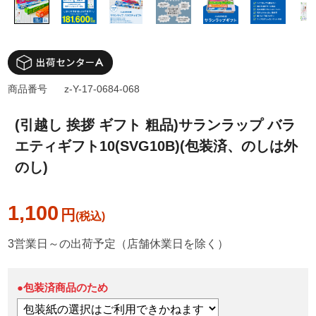
商品番号
z-Y-17-0684-068
(引越し 挨拶 ギフト 粗品)サランラップ バラ
エティギフト10(SVG10B)(包装済、のしは外
のし)
1,100
円
3営業日～の出荷予定（店舗休業日を除く）
●包装済商品のため