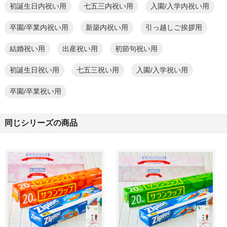
初誕生日内祝い用
七五三内祝い用
入園/入学内祝い用
卒園/卒業内祝い用
新築内祝い用
引っ越しご挨拶用
結婚祝い用
出産祝い用
初節句祝い用
初誕生日祝い用
七五三祝い用
入園/入学祝い用
卒園/卒業祝い用
同じシリーズの商品