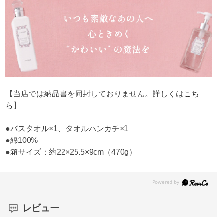
【当店では納品書を同封しておりません。詳しくは
こち
ら
】
●バスタオル×1、タオルハンカチ×1
●綿100%
●箱サイズ：約22×25.5×9cm（470g）
レビュー