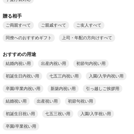
贈る相手
ご両親すべて
ご親戚すべて
ご友人すべて
同僚へのおすすめギフト
上司・年配の方向けすべて
おすすめの用途
結婚内祝い用
出産内祝い用
初節句内祝い用
初誕生日内祝い用
七五三内祝い用
入園/入学内祝い用
卒園/卒業内祝い用
新築内祝い用
引っ越しご挨拶用
結婚祝い用
出産祝い用
初節句祝い用
初誕生日祝い用
七五三祝い用
入園/入学祝い用
卒園/卒業祝い用