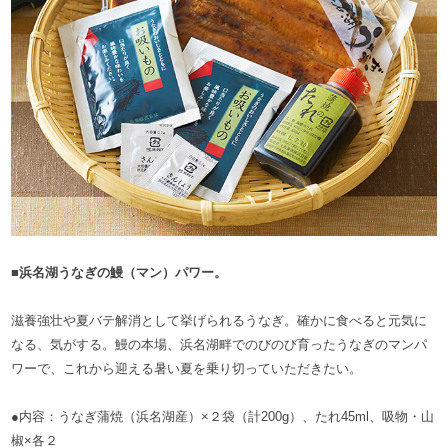
■浜名湖うなぎの鰻（マン）パワー。
滋養強壮や夏バテ解消として挙げられるうなぎ。確かに食べると元気に
なる、気がする。鰻の本場、浜名湖畔でのびのび育ったうなぎのマンパ
ワーで、これから迎える暑い夏を乗り切っていただきたい。
●内容：うなぎ蒲焼（浜名湖産）×２袋（計200g）、たれ45ml、吸物・山
椒×各２