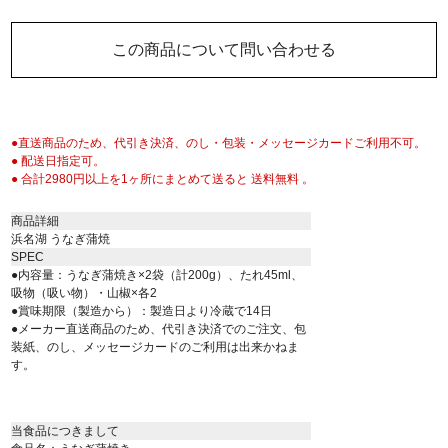
この商品について問い合わせる
●直送商品のため、代引き決済、のし・包装・メッセージカードご利用不可。
● 配送日指定可。
● 合計2980円以上を1ヶ所にまとめて送ると 送料無料 。
商品詳細
浜名湖 うなぎ蒲焼
SPEC
●内容量：うなぎ蒲焼き×2袋（計200g）、たれ45ml、
吸物（吸い物）・山椒×各2
●賞味期限（製造から）：製造日より冷蔵で14日
●メーカー直送商品のため、代引き決済でのご注文、包
装紙、のし、メッセージカードのご利用は出来かねま
す。
当食品につきまして