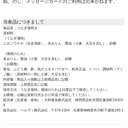
紙、のし、メッセージカードのご利用は出来かねます。
当食品につきまして
食品名：うなぎ蒲焼き
原材料：
（うなぎ蒲焼）
ニホンウナギ（浜名湖産）、本みりん、醤油（小麦、大豆を含む）、砂糖
（蒲焼のたれ）
本みりん、醤油（小麦、大豆を含む）、砂糖
（お吸物）
食塩、ぶどう糖、麸、魚介エキスパウダー、粉末正油、ミツバ、調味料（アミ
ノ酸）（原材料の一部に小麦、大豆を含む）
内容量：商品入り個数は上部商品名に記載
賞味期限：上部商品名に記載
保存方法：うなぎ蒲焼、蒲焼のたれは10度以下で保存してください。
お吸物、山椒は直射日光をさけ常温で保存してください。
販売者（生産者・産地）：大和養魚株式会社 静岡県浜松市西区篠原町18303-
9
販売会社：ベルヴィ株式会社 〒679-2304 兵庫県神崎郡市川町下瀬加195-1