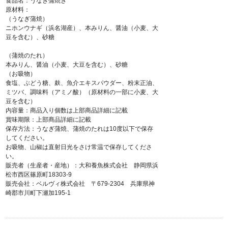
食品名：うなぎ蒲焼き
原材料：
（うなぎ蒲焼）
ニホンウナギ（浜名湖産）、本みりん、醤油（小麦、大
豆を含む）、砂糖
（蒲焼のたれ）
本みりん、醤油（小麦、大豆を含む）、砂糖
（お吸物）
食塩、ぶどう糖、麸、魚介エキスパウダー、粉末正油、
ミツバ、調味料（アミノ酸）（原材料の一部に小麦、大
豆を含む）
内容量：商品入り個数は上部商品詳細に記載
賞味期限：上部商品詳細に記載
保存方法：うなぎ蒲焼、蒲焼のたれは10度以下で保存
してください。
お吸物、山椒は直射日光をさけ常温で保存してくださ
い。
販売者（生産者・産地）：大和養魚株式会社 静岡県浜
松市西区篠原町18303-9
販売会社：ベルヴィ株式会社 〒679-2304 兵庫県神
崎郡市川町下瀬加195-1