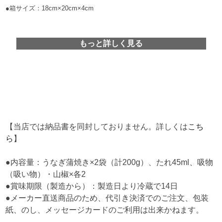
●箱サイズ：18cm×20cm×4cm
もっと詳しく見る
【当店では納品書を同封しておりません。詳しくは
こち
ら
】
●内容量：うなぎ蒲焼き×2袋（計200g）、たれ45ml、吸物
（吸い物）・山椒×各2
●賞味期限（製造から）：製造日より冷蔵で14日
●メーカー直送商品のため、代引き決済でのご注文、包装
紙、のし、メッセージカードのご利用は出来かねます。