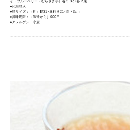
そ・ブルーベリー・むらさき芋）各５０g×各２束
●化粧箱入
●箱サイズ：（約）幅31×奥行き21×高さ3cm
●賞味期限：（製造から）900日
●アレルゲン：小麦