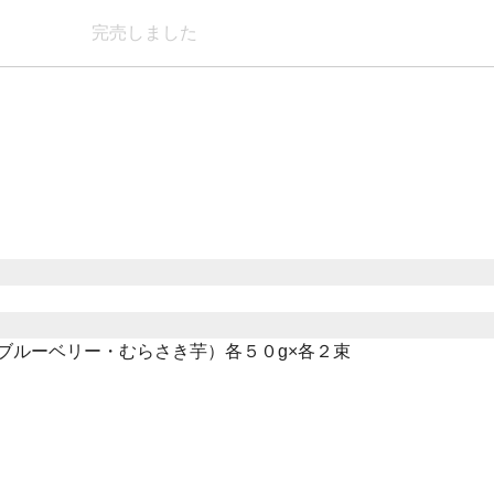
完売しました
ブルーベリー・むらさき芋）各５０g×各２束