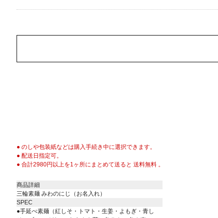
● のしや包装紙などは購入手続き中に選択できます。
● 配送日指定可。
● 合計2980円以上を1ヶ所にまとめて送ると 送料無料 。
商品詳細
三輪素麺 みわのにじ（お名入れ）
SPEC
●手延べ素麺（紅しそ・トマト・生姜・よもぎ・青し