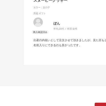
スヌーピークッキー
カラー：女の子
用途
:ギフト
ぽん
年代:
20代
性別:
女性
出産の内祝いとして注文させて頂きましたが、見た目も
名前入りにできるのも良かったです。