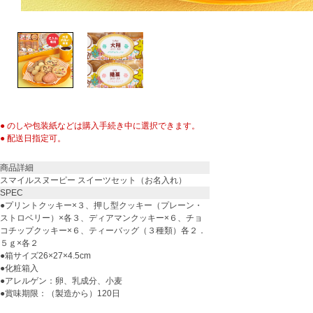
● のしや包装紙などは購入手続き中に選択できます。
● 配送日指定可。
商品詳細
スマイルスヌーピー スイーツセット（お名入れ）
SPEC
●プリントクッキー×３、押し型クッキー（プレーン・
ストロベリー）×各３、ディアマンクッキー×６、チョ
コチップクッキー×６、ティーバッグ（３種類）各２．
５ｇ×各２
●箱サイズ26×27×4.5cm
●化粧箱入
●アレルゲン：卵、乳成分、小麦
●賞味期限：（製造から）120日