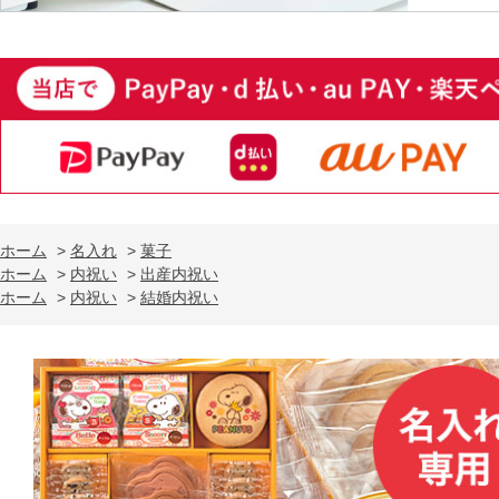
ホーム
>
名入れ
>
菓子
ホーム
>
内祝い
>
出産内祝い
ホーム
>
内祝い
>
結婚内祝い