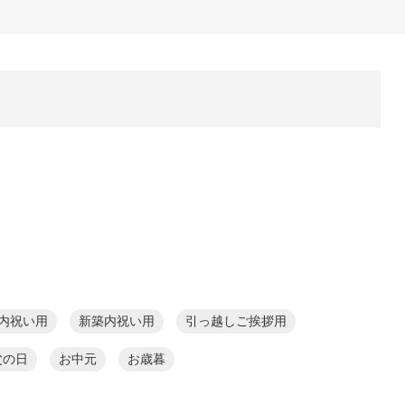
業内祝い用
新築内祝い用
引っ越しご挨拶用
父の日
お中元
お歳暮