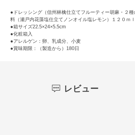
●ドレッシング（信州林檎仕立てフルーティー胡麻・２種
料（瀬戸内花藻塩仕立てノンオイル塩レモン）１２０ｍｌ
●箱サイズ22.5×24×5.5cm
●化粧箱入
●アレルゲン：卵、乳成分、小麦
●賞味期限：（製造から）180日
レビュー