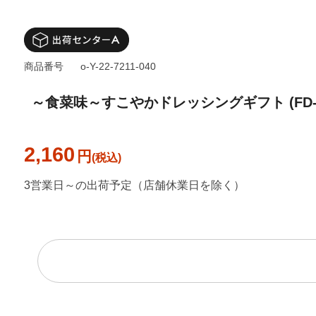
商品番号
o-Y-22-7211-040
～食菜味～すこやかドレッシングギフト (FD-
2,160
円
3営業日～の出荷予定（店舗休業日を除く）