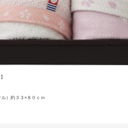
ら
】
オル）約３３×８０ｃｍ