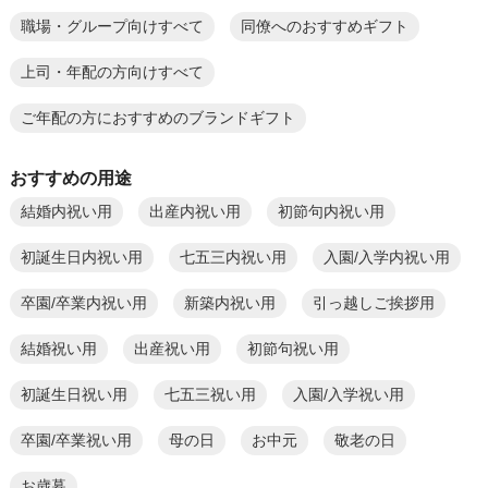
職場・グループ向けすべて
同僚へのおすすめギフト
上司・年配の方向けすべて
ご年配の方におすすめのブランドギフト
おすすめの用途
結婚内祝い用
出産内祝い用
初節句内祝い用
初誕生日内祝い用
七五三内祝い用
入園/入学内祝い用
卒園/卒業内祝い用
新築内祝い用
引っ越しご挨拶用
結婚祝い用
出産祝い用
初節句祝い用
初誕生日祝い用
七五三祝い用
入園/入学祝い用
卒園/卒業祝い用
母の日
お中元
敬老の日
お歳暮