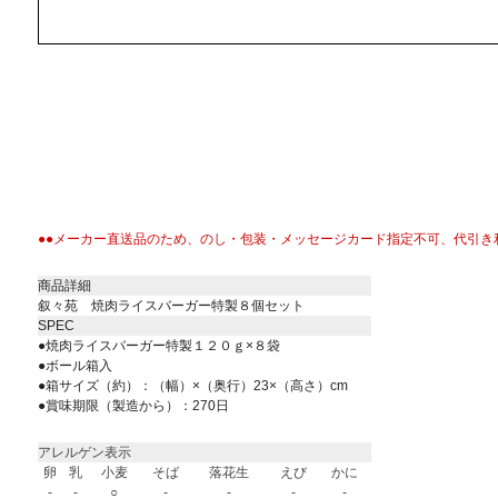
●●メーカー直送品のため、のし・包装・メッセージカード指定不可、代引き
商品詳細
叙々苑 焼肉ライスバーガー特製８個セット
SPEC
●焼肉ライスバーガー特製１２０ｇ×８袋
●ボール箱入
●箱サイズ（約）：（幅）×（奥行）23×（高さ）cm
●賞味期限（製造から）：270日
アレルゲン表示
卵
乳
小麦
そば
落花生
えび
かに
-
-
○
-
-
-
-