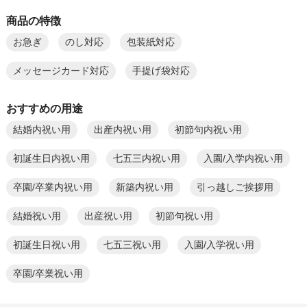
商品の特徴
お急ぎ
のし対応
包装紙対応
メッセージカード対応
手提げ袋対応
おすすめの用途
結婚内祝い用
出産内祝い用
初節句内祝い用
初誕生日内祝い用
七五三内祝い用
入園/入学内祝い用
卒園/卒業内祝い用
新築内祝い用
引っ越しご挨拶用
結婚祝い用
出産祝い用
初節句祝い用
初誕生日祝い用
七五三祝い用
入園/入学祝い用
卒園/卒業祝い用